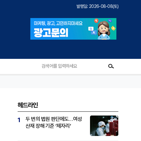
발행일: 2026-08-08(토)
헤드라인
두 번의 법원 판단에도…여성
1
산재 장해 기준 ‘제자리’