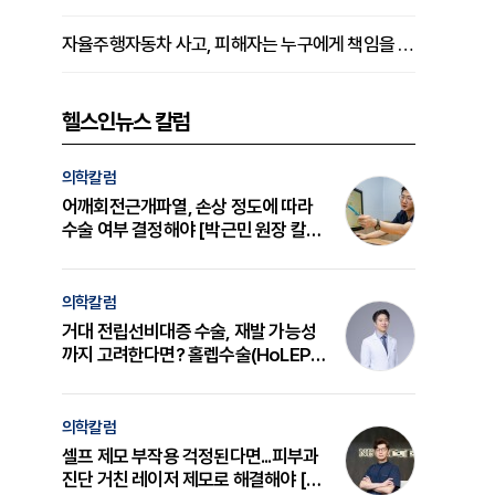
자율주행자동차 사고, 피해자는 누구에게 책임을 물을 수 있을까
헬스인뉴스 칼럼
의학칼럼
어깨회전근개파열, 손상 정도에 따라
수술 여부 결정해야 [박근민 원장 칼
럼]
의학칼럼
거대 전립선비대증 수술, 재발 가능성
까지 고려한다면? 홀렙수술(HoLEP)
의 원리와 선택 기준 [길건 원장 칼럼]
의학칼럼
셀프 제모 부작용 걱정된다면...피부과
진단 거친 레이저 제모로 해결해야 [변