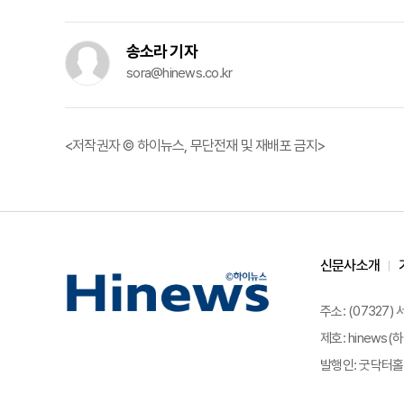
송소라 기자
sora@hinews.co.kr
<저작권자 © 하이뉴스, 무단전재 및 재배포 금지>
신문사소개
주소: (07327)
제호: hinews(하
발행인: 굿닥터홀딩