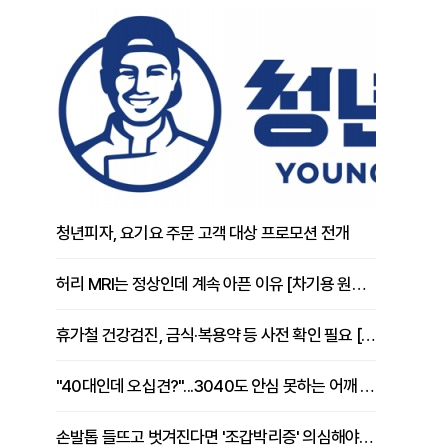
청년피자, 요기요 주문 고객 대상 프로모션 전개
허리 MRI는 정상인데 계속 아픈 이유 [차기용 원장 칼럼]
휴가철 건강검진, 금식·복용약 등 사전 확인 필요 [정도감 원장 칼럼]
"40대인데 오십견?"...3040도 안심 못하는 어깨 유착성 관절낭염
손발톱 들뜨고 벗겨진다면 '조갑박리증' 의심해야 [김철윤 원장 칼럼]