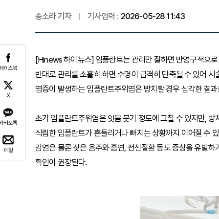
송소라 기자
기사입력 :
2026-05-28 11:43
[Hinews 하이뉴스] 임플란트는 관리만 잘하면 반영구적으로
페이스북
반대로 관리를 소홀히 하면 수명이 급격히 단축될 수 있어 시
염증이 발생하는 임플란트주위염은 방치할 경우 심각한 결과로
X
초기 임플란트주위염은 잇몸 붓기 정도에 그칠 수 있지만, 
카카오톡
식립한 임플란트가 흔들리거나 빠지는 상황까지 이어질 수 있다
감염은 물론 잦은 음주와 흡연, 전신질환 등도 증상을 유발하
메일
확인이 권장된다.