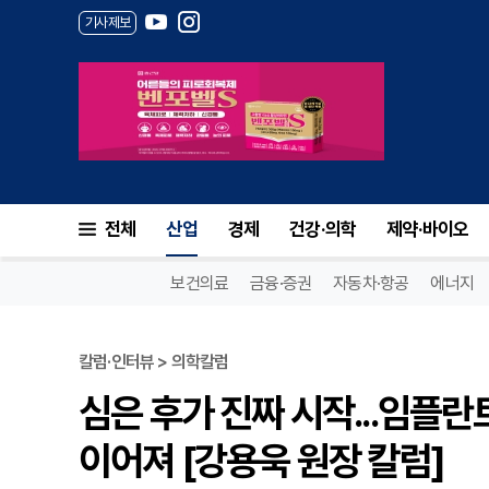
기사제보
전체
산업
경제
건강·의학
제약·바이오
보건의료
금융·증권
자동차·항공
에너지
칼럼·인터뷰 > 의학칼럼
심은 후가 진짜 시작...임
이어져 [강용욱 원장 칼럼]