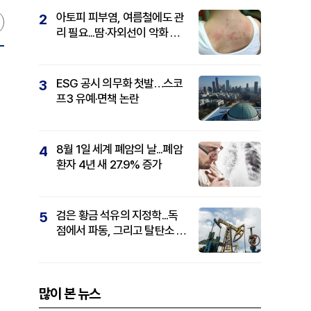
아토피 피부염, 여름철에도 관
2
리 필요...땀·자외선이 악화 요
인
ESG 공시 의무화 첫발…스코
3
프3 유예·면책 논란
8월 1일 세계 폐암의 날...폐암
4
환자 4년 새 27.9% 증가
검은 황금 석유의 지정학...독
5
점에서 파동, 그리고 탈탄소 패
권까지
많이 본 뉴스