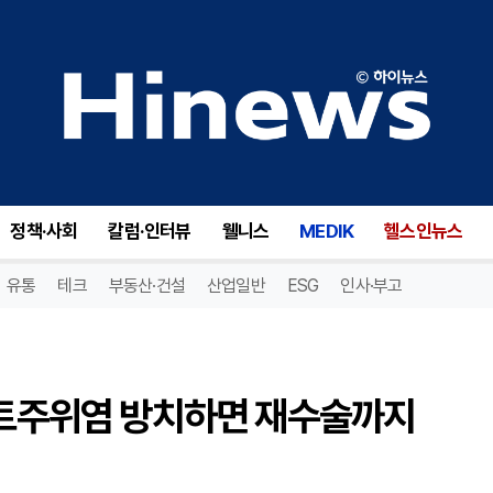
심은 후가 진짜 시작...임플란트주위염 방치하면 재수술까지 이어져 [강용욱 원장 칼럼]
정책·사회
칼럼·인터뷰
웰니스
MEDIK
헬스인뉴스
유통
테크
부동산·건설
산업일반
ESG
인사·부고
플란트주위염 방치하면 재수술까지