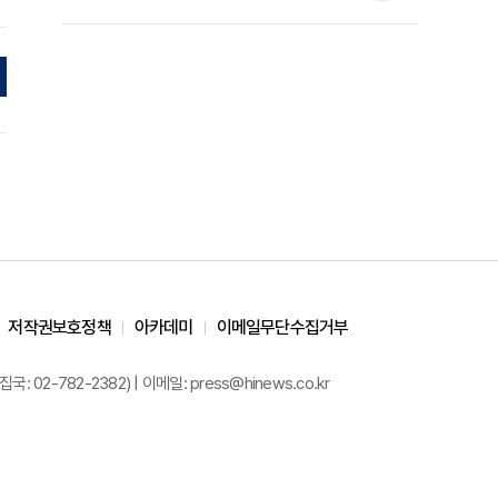
준석 원장 칼럼]
저작권보호정책
아카데미
이메일무단수집거부
02-782-2382) | 이메일: press@hinews.co.kr