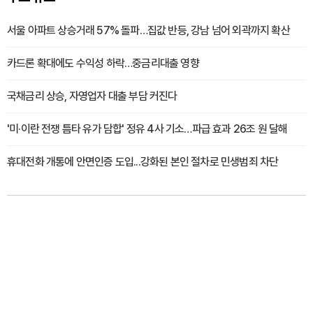
서울 아파트 상승거래 57% 돌파…집값 반등, 강남 넘어 외곽까지 확산
카드론 확대에도 수익성 하락…중금리대출 영향
국채금리 상승, 자영업자 대출 부담 커진다
'미·이란 전쟁 틈타 유가 담합' 정유 4사 기소…파급 효과 26조 원 달해
휴대전화 개통에 안면인증 도입...강화된 본인 절차로 민생범죄 차단