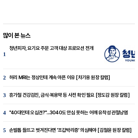
많이 본 뉴스
청년피자, 요기요 주문 고객 대상 프로모션 전개
1
2
허리 MRI는 정상인데 계속 아픈 이유 [차기용 원장 칼럼]
3
휴가철 건강검진, 금식·복용약 등 사전 확인 필요 [정도감 원장 칼럼]
4
"40대인데 오십견?"...3040도 안심 못하는 어깨 유착성 관절낭염
5
손발톱 들뜨고 벗겨진다면 '조갑박리증' 의심해야 [김철윤 원장 칼럼]