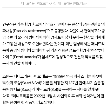
페니트리움바이오 로고 <사진=페니트리움바이오 제공>
연구진은 기존 항암 치료에서 약효가 떨어지는 현상의 근본 원인을 '가
짜내성(Pseudo-resistance)'으로 규명했다. 약물이나 면역세포가 종
양 주변의 물리적 방어벽에 막혀 암세포에 닿지 못하는 현상을 의학계
가 그동안 내성으로 오인해 왔다는 것이다. 이번 임상에서는 페니트리
움이 종양의 방어벽을 해체한 뒤 기존 전립선암 표적항암제 '엔잘루타
마이드(Enzalutamide)'가 암세포에 정상적으로 전달돼 약효를 되찾
는지 확인할 계획이다.
조원동 페니트리움바이오 대표는 "1889년 영국 의사 스티븐 파젯이
'씨앗과 토양(Seed & Soil)' 이론을 제창한 지 137년 만에 AI 기술을 활
용해 암세포(Seed)가 아닌 토양(Soil)을 공략하는 시대를 열게 됐
다"며 "페니트리움은 2022년 11월 AI 사업화 이후 AI와 신약개발이 결
합해 탄생한 첫 작품"이라고 말했다.