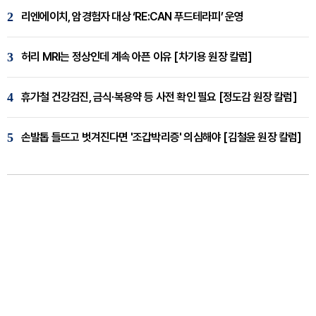
2
리엔에이치, 암경험자 대상 ‘RE:CAN 푸드테라피’ 운영
3
허리 MRI는 정상인데 계속 아픈 이유 [차기용 원장 칼럼]
4
휴가철 건강검진, 금식·복용약 등 사전 확인 필요 [정도감 원장 칼럼]
5
손발톱 들뜨고 벗겨진다면 '조갑박리증' 의심해야 [김철윤 원장 칼럼]