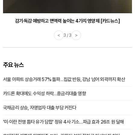
감기·독감 예방하고 면역력 높이는 4가지 영양제 [카드뉴스]
<
3 / 3
>
주요 뉴스
서울 아파트 상승거래 57% 돌파…집값 반등, 강남 넘어 외곽까지 확산
카드론 확대에도 수익성 하락…중금리대출 영향
국채금리 상승, 자영업자 대출 부담 커진다
'미·이란 전쟁 틈타 유가 담합' 정유 4사 기소…파급 효과 26조 원 달해