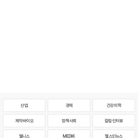
산업
경제
건강·의학
제약·바이오
정책·사회
칼럼·인터뷰
웰니스
MEDI·K
헬스인뉴스