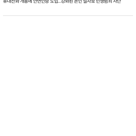
휴대전화 개통에 안면인증 도입...강화된 본인 절차로 민생범죄 차단