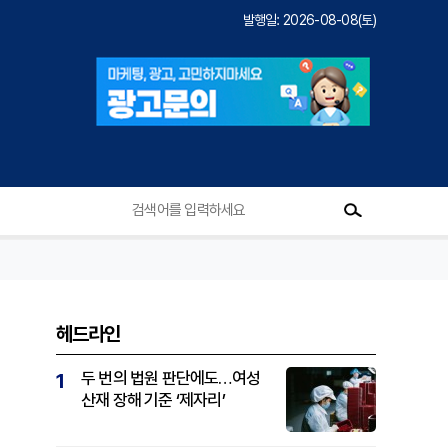
발행일: 2026-08-08(토)
헤드라인
두 번의 법원 판단에도…여성
1
산재 장해 기준 ‘제자리’