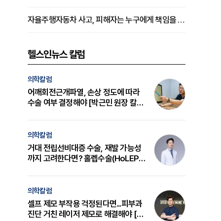
자율주행자동차 사고, 피해자는 누구에게 책임을 물을 수 있을까
헬스인뉴스 칼럼
의학칼럼
어깨회전근개파열, 손상 정도에 따라
수술 여부 결정해야 [박근민 원장 칼
럼]
의학칼럼
거대 전립선비대증 수술, 재발 가능성
까지 고려한다면? 홀렙수술(HoLEP)
의 원리와 선택 기준 [길건 원장 칼럼]
의학칼럼
셀프 제모 부작용 걱정된다면...피부과
진단 거친 레이저 제모로 해결해야 [변