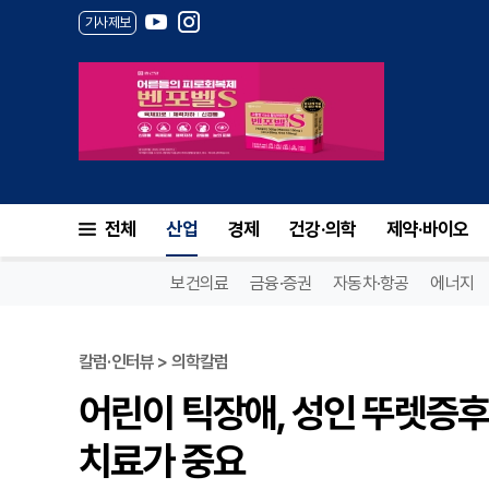
기사제보
전체
산업
경제
건강·의학
제약·바이오
보건의료
금융·증권
자동차·항공
에너지
칼럼·인터뷰 > 의학칼럼
어린이 틱장애, 성인 뚜렛증후
치료가 중요