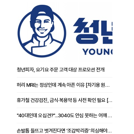
청년피자, 요기요 주문 고객 대상 프로모션 전개
허리 MRI는 정상인데 계속 아픈 이유 [차기용 원장 칼럼]
휴가철 건강검진, 금식·복용약 등 사전 확인 필요 [정도감 원장 칼럼]
"40대인데 오십견?"...3040도 안심 못하는 어깨 유착성 관절낭염
손발톱 들뜨고 벗겨진다면 '조갑박리증' 의심해야 [김철윤 원장 칼럼]