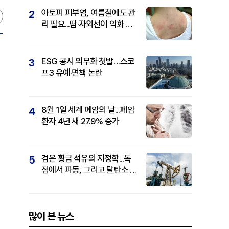
아토피 피부염, 여름철에도 관
2
리 필요...땀·자외선이 악화 요
인
ESG 공시 의무화 첫발…스코
3
프3 유예·면책 논란
8월 1일 세계 폐암의 날...폐암
4
환자 4년 새 27.9% 증가
검은 황금 석유의 지정학...독
5
점에서 파동, 그리고 탈탄소 패
권까지
많이 본 뉴스