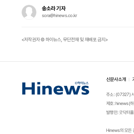
송소라 기자
sora@hinews.co.kr
<저작권자 © 하이뉴스, 무단전재 및 재배포 금지>
신문사소개
주소: (07327)
제호: hinews(하
발행인: 굿닥터홀딩
Hinews의 모