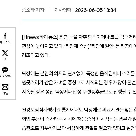
송소라 기자
기사입력 :
2026-06-05 13:34
[Hinews 하이뉴스] 최근 눈을 자주 깜빡이거나 코를 킁킁
페이스북
관심이 높아지고 있다. ‘틱장애 증상’, ‘틱장애 원인’ 등 틱
강조되고 있다.
X
틱장애는 본인의 의지와 관계없이 특정한 움직임이나 소리를 
카카오톡
찡긋거리기 같은 가벼운 증상으로 시작되는 경우가 많아 단순
지속될 경우 성인 틱장애나 만성 뚜렛증후군으로 진행될 수 
메일
건강보험심사평가원 통계에서도 틱장애로 의료기관을 찾는 환
학업 부담이 증가하는 시기에 처음 증상이 시작되는 경우가 
습관으로 치부하기보다 세심하게 관찰할 필요가 있다고 설명