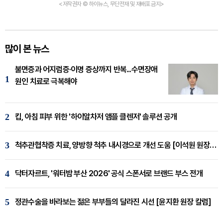
<저작권자 © 하이뉴스, 무단전재 및 재배포 금지>
많이 본 뉴스
불면증과 어지럼증·이명 증상까지 반복...수면장애
1
원인 치료로 극복해야
2
킵, 아침 피부 위한 '하이알차저 앰플 클렌저' 솔루션 공개
3
척추관협착증 치료, 양방향 척추 내시경으로 개선 도움 [이석원 원장 칼럼]
4
닥터자르트, '워터밤 부산 2026' 공식 스폰서로 브랜드 부스 전개
5
정관수술을 바라보는 젊은 부부들의 달라진 시선 [윤지환 원장 칼럼]