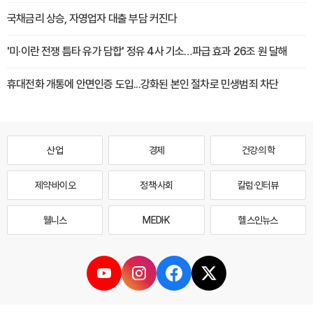
국채금리 상승, 자영업자 대출 부담 커진다
'미·이란 전쟁 틈타 유가 담합' 정유 4사 기소…파급 효과 26조 원 달해
휴대전화 개통에 안면인증 도입...강화된 본인 절차로 민생범죄 차단
산업
경제
건강·의학
제약·바이오
정책·사회
칼럼·인터뷰
웰니스
MEDI·K
헬스인뉴스