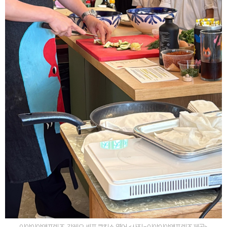
이야이야앤프렌즈, 강레오 셰프 쿠킹쇼 열어 <사진=이야이야앤프렌즈 제공>