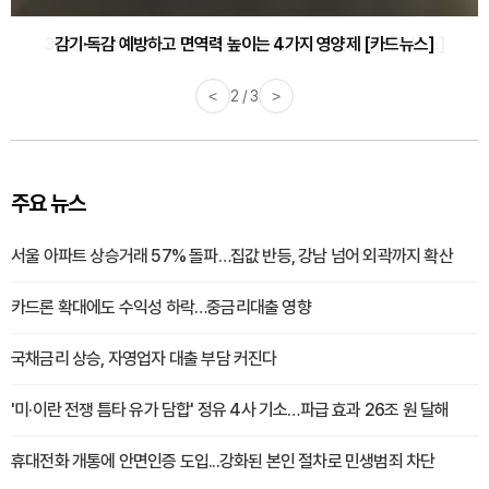
감기·독감 예방하고 면역력 높이는 4가지 영양제 [카드뉴스]
<
3 / 3
>
주요 뉴스
서울 아파트 상승거래 57% 돌파…집값 반등, 강남 넘어 외곽까지 확산
카드론 확대에도 수익성 하락…중금리대출 영향
국채금리 상승, 자영업자 대출 부담 커진다
'미·이란 전쟁 틈타 유가 담합' 정유 4사 기소…파급 효과 26조 원 달해
휴대전화 개통에 안면인증 도입...강화된 본인 절차로 민생범죄 차단