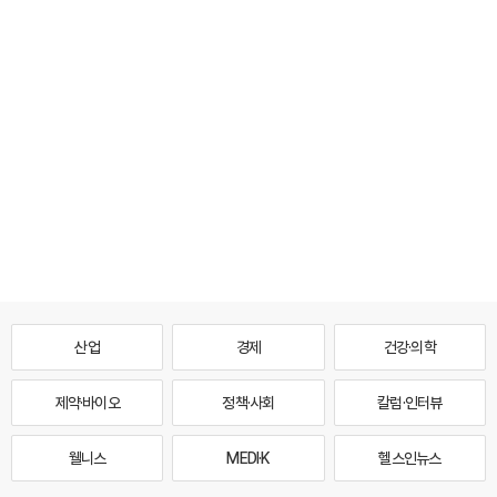
산업
경제
건강·의학
제약·바이오
정책·사회
칼럼·인터뷰
웰니스
MEDI·K
헬스인뉴스