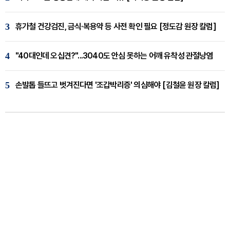
3
휴가철 건강검진, 금식·복용약 등 사전 확인 필요 [정도감 원장 칼럼]
4
"40대인데 오십견?"...3040도 안심 못하는 어깨 유착성 관절낭염
5
손발톱 들뜨고 벗겨진다면 '조갑박리증' 의심해야 [김철윤 원장 칼럼]