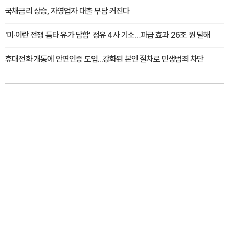
국채금리 상승, 자영업자 대출 부담 커진다
'미·이란 전쟁 틈타 유가 담합' 정유 4사 기소…파급 효과 26조 원 달해
휴대전화 개통에 안면인증 도입...강화된 본인 절차로 민생범죄 차단