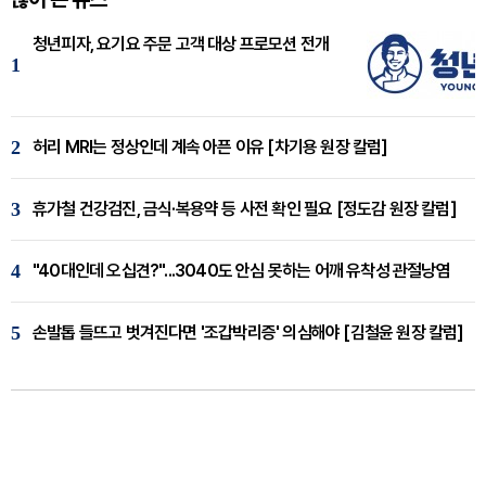
청년피자, 요기요 주문 고객 대상 프로모션 전개
1
2
허리 MRI는 정상인데 계속 아픈 이유 [차기용 원장 칼럼]
3
휴가철 건강검진, 금식·복용약 등 사전 확인 필요 [정도감 원장 칼럼]
4
"40대인데 오십견?"...3040도 안심 못하는 어깨 유착성 관절낭염
5
손발톱 들뜨고 벗겨진다면 '조갑박리증' 의심해야 [김철윤 원장 칼럼]