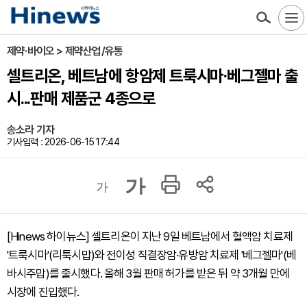
제약·바이오 > 제약산업/유통
셀트리온, 베트남에 항암제 트룩시마·베그젤마 출
시...판매 제품군 4종으로
송소라 기자
기사입력 : 2026-06-15 17:44
가
가
[Hinews 하이뉴스] 셀트리온이 지난 9일 베트남에서 혈액암 치료제
'트룩시마'(리툭시맙)와 전이성 직결장암·유방암 치료제 '베그젤마'(베
바시주맙)를 출시했다. 올해 3월 판매 허가를 받은 뒤 약 3개월 만에
시장에 진입했다.