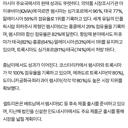
아시아 주요국에서의 판매 성과도 뚜렷하다. 의약품 시장조사기관 아
이큐비아(IQVIA)에 따르면 램시마는 싱가포르에서 96%, 태국 77%,
말레이시아 59%의 점유율로 1위를 기록하고 있다. 세계 유일의 인플
릭시맙 피하주사 제형인 램시마SC는 홍콩에서 29% 점유율을 기록하
며, 램시마와 합산 점유율은 82%에 달한다. 항암제 분야에서도 허쥬
마가 태국(82%)·홍콩(64%)·말레이시아(53%)에서 1위를 유지하고
있으며, 트룩시마도 싱가포르(81%)·태국(74%)에서 처방 1위다.
중남미에서도 성과가 이어진다. 코스타리카에서 램시마와 트룩시마
가 약 100% 점유율을 기록하고 있으며, 에콰도르 트룩시마(약 80%),
도미니카공화국·파라과이 램시마(각각 약 80%)도 높은 시장 지위를
확보했다.
셀트리온은 베트남에서 램시마SC 등 후속 제품 출시를 준비하고 있으
며, 지난해 법인을 신설한 인도네시아에서도 주요 제품군 출시를 통해
시장을 넓힐 계획이다.