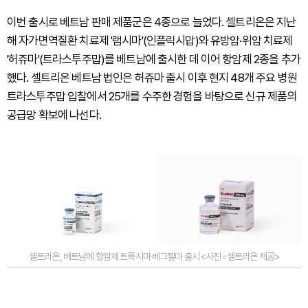
이번 출시로 베트남 판매 제품군은 4종으로 늘었다. 셀트리온은 지난
해 자가면역질환 치료제 '램시마'(인플릭시맙)와 유방암·위암 치료제
'허쥬마'(트라스투주맙)를 베트남에 출시한 데 이어 항암제 2종을 추가
했다. 셀트리온 베트남 법인은 허쥬마 출시 이후 현지 48개 주요 병원
트라스투주맙 입찰에서 25개를 수주한 경험을 바탕으로 신규 제품의
공급망 확보에 나선다.
셀트리온, 베트남에 항암제 트룩시마·베그젤마 출시 <사진=셀트리온 제공>