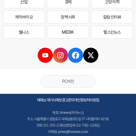
산업
경제
건강·의학
제약·바이오
정책·사회
칼럼·인터뷰
웰니스
MEDI·K
헬스인뉴스
PC버전
매체소개
기사제보
광고문의
개인정보처리방침
제호: hinews(하이뉴스)
주소: 서울특별시 영등포구 국제금융로2길 17 시티플라자 421호
전화: 02-313-2382(편집국: 02-782-2382)
이메일: press@hinews.co.kr