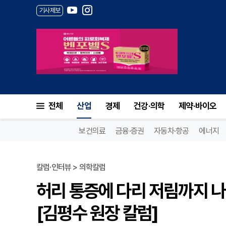
기사제보
전체
산업
경제
건강·의학
제약·바이오
보건의료
금융·증권
자동차·항공
에너지
칼럼·인터뷰 > 의학칼럼
허리 통증에 다리 저림까지 
[김평수 원장 칼럼]