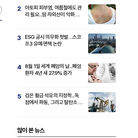
아토피 피부염, 여름철에도 관
2
리 필요...땀·자외선이 악화 요
인
ESG 공시 의무화 첫발…스코
3
프3 유예·면책 논란
8월 1일 세계 폐암의 날...폐암
4
환자 4년 새 27.9% 증가
검은 황금 석유의 지정학...독
5
점에서 파동, 그리고 탈탄소 패
권까지
많이 본 뉴스