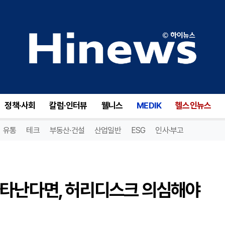
허리 통증에 다리 저림까지 나타난다면, 허리디스크 의심해야 [김평수 원장 칼럼]
정책·사회
칼럼·인터뷰
웰니스
MEDIK
헬스인뉴스
유통
테크
부동산·건설
산업일반
ESG
인사·부고
나타난다면, 허리디스크 의심해야