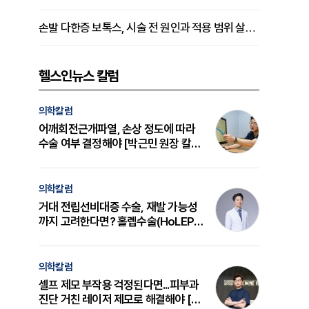
손발 다한증 보톡스, 시술 전 원인과 적용 범위 살펴야 [강윤일 원장 칼럼]
헬스인뉴스 칼럼
의학칼럼
어깨회전근개파열, 손상 정도에 따라
수술 여부 결정해야 [박근민 원장 칼
럼]
의학칼럼
거대 전립선비대증 수술, 재발 가능성
까지 고려한다면? 홀렙수술(HoLEP)
의 원리와 선택 기준 [길건 원장 칼럼]
의학칼럼
셀프 제모 부작용 걱정된다면...피부과
진단 거친 레이저 제모로 해결해야 [변