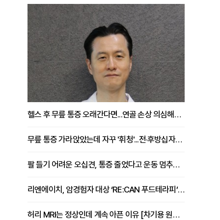
헬스 후 무릎 통증 오래간다면...연골 손상 의심해야 [김상범 원장 칼럼]
무릎 통증 가라앉았는데 자꾸 '휘청'...전·후방십자인대 파열 확인해야 [곽우경 원장 칼럼]
팔 들기 어려운 오십견, 통증 줄었다고 운동 멈추면 안 되는 이유 [이병욱 원장 칼럼]
리엔에이치, 암경험자 대상 ‘RE:CAN 푸드테라피’ 운영
허리 MRI는 정상인데 계속 아픈 이유 [차기용 원장 칼럼]