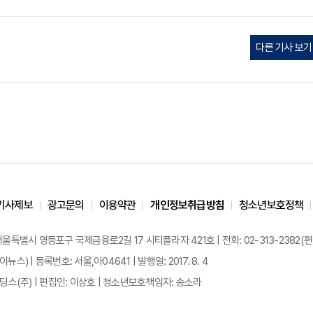
다른 기사 보기
기사제보
광고문의
이용약관
개인정보취급방침
청소년보호정책
 서울특별시 영등포구 국제금융로2길 17 시티플라자 421호 | 전화: 02-313-2382(편집국: 
이뉴스) | 등록번호: 서울,아04641 | 발행일: 2017. 8. 4
스(주) | 편집인: 이상호 | 청소년보호책임자: 송소라