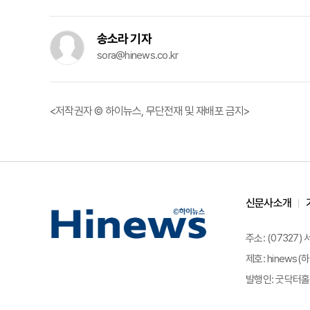
송소라 기자
sora@hinews.co.kr
<저작권자 © 하이뉴스, 무단전재 및 재배포 금지>
신문사소개
주소: (07327)
제호: hinews(하
발행인: 굿닥터홀딩