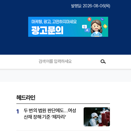
발행일: 2026-08-06(목)
헤드라인
두 번의 법원 판단에도…여성
1
산재 장해 기준 ‘제자리’