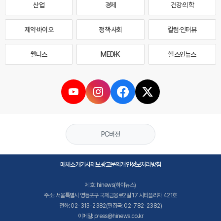
산업
경제
건강·의학
제약·바이오
정책·사회
칼럼·인터뷰
웰니스
MEDI·K
헬스인뉴스
PC버전
매체소개
기사제보
광고문의
개인정보처리방침
제호: hinews(하이뉴스)
주소: 서울특별시 영등포구 국제금융로2길 17 시티플라자 421호
전화: 02-313-2382(편집국: 02-782-2382)
이메일: press@hinews.co.kr