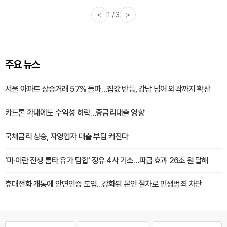
<
1 / 3
>
주요 뉴스
서울 아파트 상승거래 57% 돌파…집값 반등, 강남 넘어 외곽까지 확산
카드론 확대에도 수익성 하락…중금리대출 영향
국채금리 상승, 자영업자 대출 부담 커진다
'미·이란 전쟁 틈타 유가 담합' 정유 4사 기소…파급 효과 26조 원 달해
휴대전화 개통에 안면인증 도입...강화된 본인 절차로 민생범죄 차단