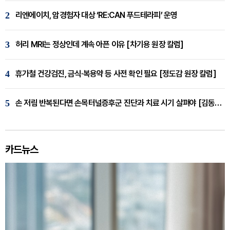
2
리엔에이치, 암경험자 대상 ‘RE:CAN 푸드테라피’ 운영
3
허리 MRI는 정상인데 계속 아픈 이유 [차기용 원장 칼럼]
4
휴가철 건강검진, 금식·복용약 등 사전 확인 필요 [정도감 원장 칼럼]
5
손 저림 반복된다면 손목터널증후군 진단과 치료 시기 살펴야 [김동현 원장 칼럼]
카드뉴스