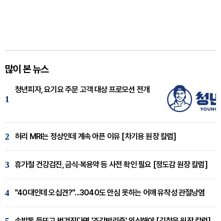
많이 본 뉴스
청년피자, 요기요 주문 고객 대상 프로모션 전개
1
2
허리 MRI는 정상인데 계속 아픈 이유 [차기용 원장 칼럼]
3
휴가철 건강검진, 금식·복용약 등 사전 확인 필요 [정도감 원장 칼럼]
4
"40대인데 오십견?"...3040도 안심 못하는 어깨 유착성 관절낭염
손발톱 들뜨고 벗겨진다면 '조갑박리증' 의심해야 [김철윤 원장 칼럼]