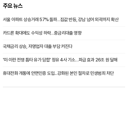
주요 뉴스
서울 아파트 상승거래 57% 돌파…집값 반등, 강남 넘어 외곽까지 확산
카드론 확대에도 수익성 하락…중금리대출 영향
국채금리 상승, 자영업자 대출 부담 커진다
'미·이란 전쟁 틈타 유가 담합' 정유 4사 기소…파급 효과 26조 원 달해
휴대전화 개통에 안면인증 도입...강화된 본인 절차로 민생범죄 차단