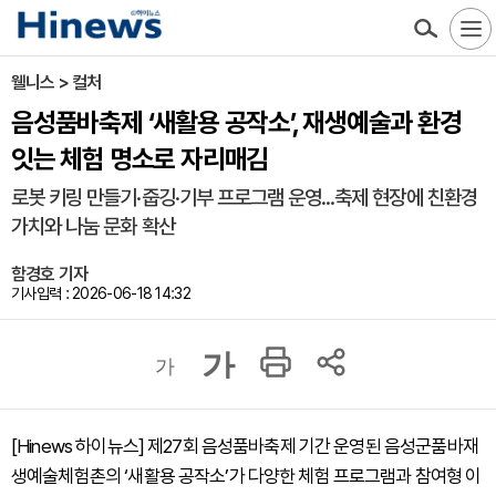
웰니스 > 컬처
음성품바축제 ‘새활용 공작소’, 재생예술과 환경
잇는 체험 명소로 자리매김
로봇 키링 만들기·줍깅·기부 프로그램 운영...축제 현장에 친환경
가치와 나눔 문화 확산
함경호 기자
기사입력 : 2026-06-18 14:32
가
가
[Hinews 하이뉴스] 제27회 음성품바축제 기간 운영된 음성군품바재
생예술체험촌의 ‘새활용 공작소’가 다양한 체험 프로그램과 참여형 이