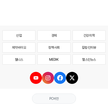
산업
경제
건강·의학
제약·바이오
정책·사회
칼럼·인터뷰
웰니스
MEDI·K
헬스인뉴스
PC버전