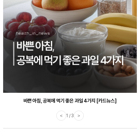
바쁜 아침, 공복에 먹기 좋은 과일 4가지 [카드뉴스]
<
1 / 3
>