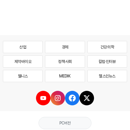
산업
경제
건강·의학
제약·바이오
정책·사회
칼럼·인터뷰
웰니스
MEDI·K
헬스인뉴스
PC버전