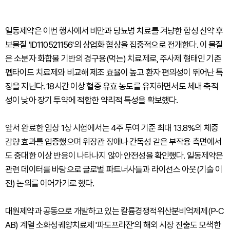
일동제약은 이번 행사에서 비만과 당뇨병 치료를 겨냥한 합성 신약 후
보물질 'ID110521156'의 상업화 협상을 집중적으로 전개한다. 이 물질
은 소분자 화합물 기반의 경구용(먹는) 치료제로, 주사제 형태인 기존
펩타이드 치료제와 비교해 제조 효율이 높고 환자 편의성이 뛰어난 특
징을 지닌다. 18시간 이상 혈중 유효 농도를 유지하면서도 체내 축적
성이 낮아 장기 투약에 적합한 약리적 특성을 확보했다.
앞서 완료한 임상 1상 시험에서는 4주 투여 기준 최대 13.8%의 체중
감량 효과를 입증했으며 위장관 장애나 간독성 같은 부작용 측면에서
도 중대한 이상 반응이 나타나지 않아 안전성을 확인했다. 일동제약은
관련 데이터를 바탕으로 글로벌 파트너사들과 라이선스 아웃(기술 이
전) 논의를 이어가기로 했다.
대원제약과 공동으로 개발하고 있는 칼륨경쟁적위산분비억제제(P-C
AB) 계열 소화성궤양치료제 '파도프라잔'의 해외 시장 진출도 모색한