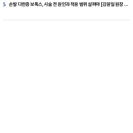
5
손발 다한증 보톡스, 시술 전 원인과 적용 범위 살펴야 [강윤일 원장 칼럼]