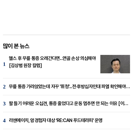
많이 본 뉴스
헬스 후 무릎 통증 오래간다면...연골 손상 의심해야
1
[김상범 원장 칼럼]
2
무릎 통증 가라앉았는데 자꾸 '휘청'...전·후방십자인대 파열 확인해야 [곽우경 원장 칼럼]
3
팔 들기 어려운 오십견, 통증 줄었다고 운동 멈추면 안 되는 이유 [이병욱 원장 칼럼]
4
리엔에이치, 암경험자 대상 ‘RE:CAN 푸드테라피’ 운영