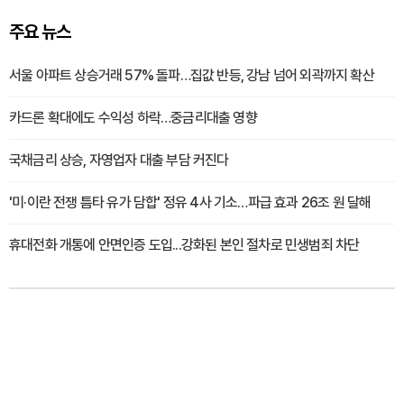
주요 뉴스
서울 아파트 상승거래 57% 돌파…집값 반등, 강남 넘어 외곽까지 확산
카드론 확대에도 수익성 하락…중금리대출 영향
국채금리 상승, 자영업자 대출 부담 커진다
'미·이란 전쟁 틈타 유가 담합' 정유 4사 기소…파급 효과 26조 원 달해
휴대전화 개통에 안면인증 도입...강화된 본인 절차로 민생범죄 차단