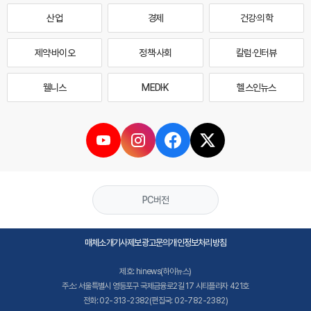
산업
경제
건강·의학
제약·바이오
정책·사회
칼럼·인터뷰
웰니스
MEDI·K
헬스인뉴스
PC버전
매체소개
기사제보
광고문의
개인정보처리방침
제호: hinews(하이뉴스)
주소: 서울특별시 영등포구 국제금융로2길 17 시티플라자 421호
전화: 02-313-2382(편집국: 02-782-2382)