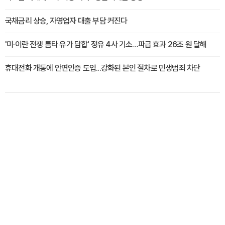
국채금리 상승, 자영업자 대출 부담 커진다
'미·이란 전쟁 틈타 유가 담합' 정유 4사 기소…파급 효과 26조 원 달해
휴대전화 개통에 안면인증 도입...강화된 본인 절차로 민생범죄 차단