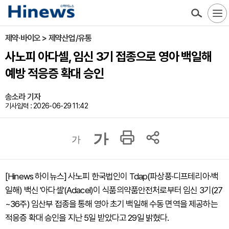
제약·바이오 > 제약산업/유통
사노피 아다셀, 임신 3기 접종으로 영아 백일해
예방 적응증 확대 승인
송소라 기자
기사입력 : 2026-06-29 11:42
가
가
[Hinews 하이뉴스] 사노피 한국법인이 Tdap(파상풍·디프테리아·백
일해) 백신 '아다셀'(Adacel)이 식품의약품안전처로부터 임신 3기(27
~36주) 임산부 접종을 통해 영아 초기 백일해 수동 면역을 제공하는
적응증 확대 승인을 지난 5일 받았다고 29일 밝혔다.