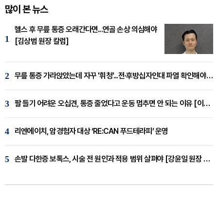
많이 본 뉴스
헬스 후 무릎 통증 오래간다면...연골 손상 의심해야
1
[김상범 원장 칼럼]
2
무릎 통증 가라앉았는데 자꾸 '휘청'...전·후방십자인대 파열 확인해야 [곽우경 원장 칼럼]
3
팔 들기 어려운 오십견, 통증 줄었다고 운동 멈추면 안 되는 이유 [이병욱 원장 칼럼]
4
리엔에이치, 암경험자 대상 ‘RE:CAN 푸드테라피’ 운영
5
손발 다한증 보톡스, 시술 전 원인과 적용 범위 살펴야 [강윤일 원장 칼럼]