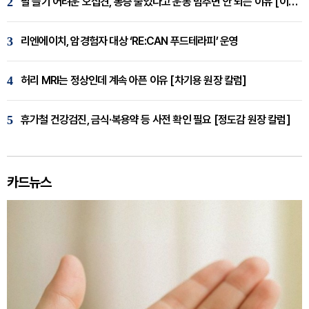
2
팔 들기 어려운 오십견, 통증 줄었다고 운동 멈추면 안 되는 이유 [이병욱 원장 칼럼]
3
리엔에이치, 암경험자 대상 ‘RE:CAN 푸드테라피’ 운영
4
허리 MRI는 정상인데 계속 아픈 이유 [차기용 원장 칼럼]
5
휴가철 건강검진, 금식·복용약 등 사전 확인 필요 [정도감 원장 칼럼]
카드뉴스