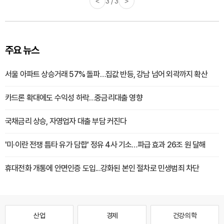
<
3 / 3
>
주요 뉴스
서울 아파트 상승거래 57% 돌파…집값 반등, 강남 넘어 외곽까지 확산
카드론 확대에도 수익성 하락…중금리대출 영향
국채금리 상승, 자영업자 대출 부담 커진다
'미·이란 전쟁 틈타 유가 담합' 정유 4사 기소…파급 효과 26조 원 달해
휴대전화 개통에 안면인증 도입...강화된 본인 절차로 민생범죄 차단
산업
경제
건강·의학