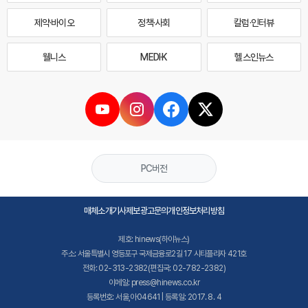
제약·바이오
정책·사회
칼럼·인터뷰
웰니스
MEDI·K
헬스인뉴스
PC버전
매체소개
기사제보
광고문의
개인정보처리방침
제호: hinews(하이뉴스)
주소: 서울특별시 영등포구 국제금융로2길 17 시티플라자 421호
전화: 02-313-2382(편집국: 02-782-2382)
이메일: press@hinews.co.kr
등록번호: 서울,아04641 | 등록일: 2017. 8. 4