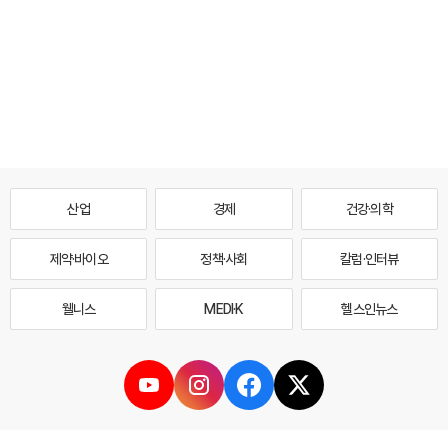
산업
경제
건강·의학
제약·바이오
정책·사회
칼럼·인터뷰
웰니스
MEDI·K
헬스인뉴스