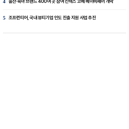
4
출산·육아 브랜드 400여 곳 참여 킨텍스 코베 베이비페어 개막
5
조프런티어, 국내 뷰티기업 인도 진출 지원 사업 추진