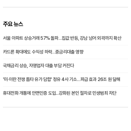
주요 뉴스
서울 아파트 상승거래 57% 돌파…집값 반등, 강남 넘어 외곽까지 확산
카드론 확대에도 수익성 하락…중금리대출 영향
국채금리 상승, 자영업자 대출 부담 커진다
'미·이란 전쟁 틈타 유가 담합' 정유 4사 기소…파급 효과 26조 원 달해
휴대전화 개통에 안면인증 도입...강화된 본인 절차로 민생범죄 차단