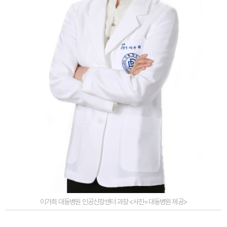
이가희 대동병원 인공신장센터 과장 <사진=대동병원 제공>