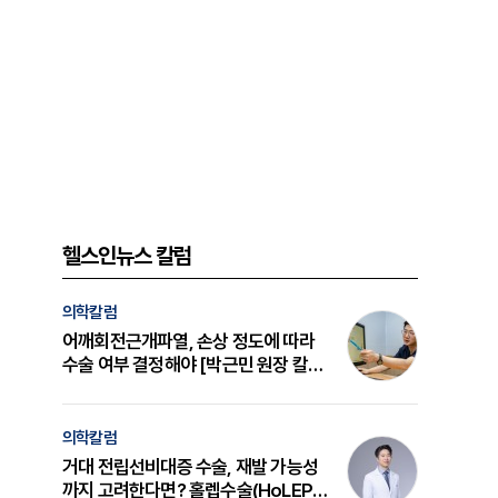
헬스인뉴스 칼럼
의학칼럼
어깨회전근개파열, 손상 정도에 따라
수술 여부 결정해야 [박근민 원장 칼
럼]
의학칼럼
거대 전립선비대증 수술, 재발 가능성
까지 고려한다면? 홀렙수술(HoLEP)