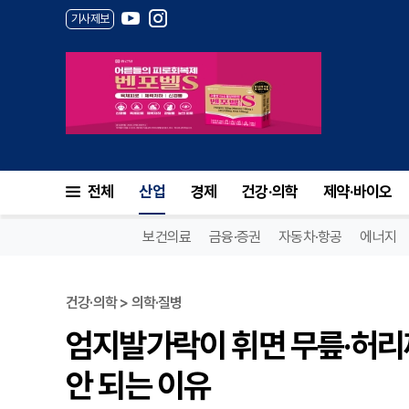
기사제보
전체
산업
경제
건강·의학
제약·바이오
보건의료
금융·증권
자동차·항공
에너지
건강·의학 > 의학·질병
엄지발가락이 휘면 무릎·허리
안 되는 이유