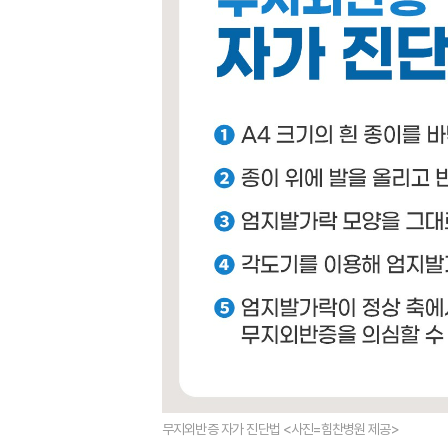
무지외반증 자가 진단법 <사진=힘찬병원 제공>