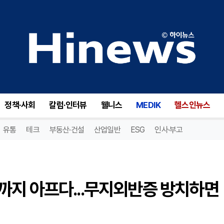
엄지발가락이 휘면 무릎·허리까지 아프다...무지외반증 방치하면 안 되는 이유
정책·사회
칼럼·인터뷰
웰니스
MEDIK
헬스인뉴스
유통
테크
부동산·건설
산업일반
ESG
인사·부고
까지 아프다...무지외반증 방치하면