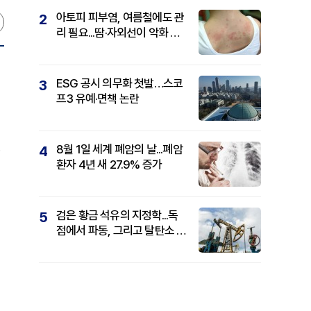
아토피 피부염, 여름철에도 관
2
리 필요...땀·자외선이 악화 요
인
ESG 공시 의무화 첫발…스코
3
프3 유예·면책 논란
.
8월 1일 세계 폐암의 날...폐암
4
환자 4년 새 27.9% 증가
검은 황금 석유의 지정학...독
5
점에서 파동, 그리고 탈탄소 패
권까지