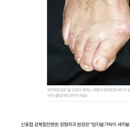
무지외반증은 발 모양이 변하는 외형적 문제로만 여기기 쉽
사진=클립아트코리아 제공>
신동협 강북힘찬병원 정형외과 원장은 "엄지발가락이 새끼발