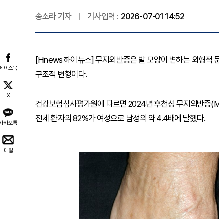
송소라 기자
기사입력 :
2026-07-01 14:52
[Hinews 하이뉴스] 무지외반증은 발 모양이 변하는 외형적
페이스북
구조적 변형이다.
X
건강보험심사평가원에 따르면 2024년 후천성 무지외반증(M201
전체 환자의 82%가 여성으로 남성의 약 4.4배에 달했다.
카카오톡
메일