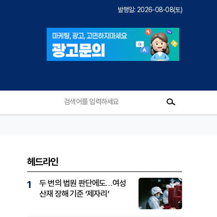
발행일: 2026-08-08(토)
헤드라인
두 번의 법원 판단에도…여성
1
산재 장해 기준 ‘제자리’