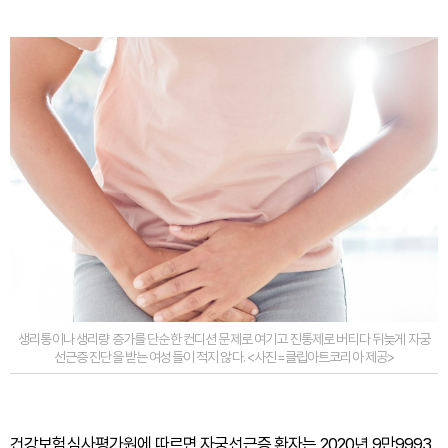
생리통이나 생리량 증가를 단순한 컨디션 문제로 여기고 진통제로 버티다 뒤늦게 자궁
선근증 진단을 받는 여성들이 적지 않다. <사진=클립아트코리아 제공>
건강보험심사평가원에 따르면 자궁선근증 환자는 2020년 9만9993