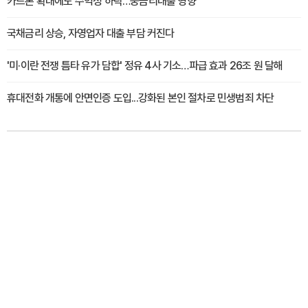
카드론 확대에도 수익성 하락…중금리대출 영향
국채금리 상승, 자영업자 대출 부담 커진다
'미·이란 전쟁 틈타 유가 담합' 정유 4사 기소…파급 효과 26조 원 달해
휴대전화 개통에 안면인증 도입...강화된 본인 절차로 민생범죄 차단