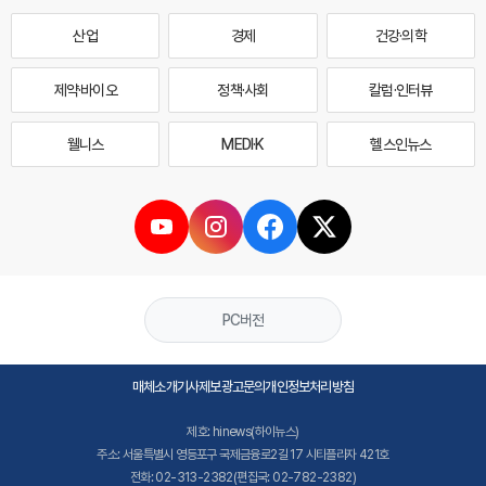
산업
경제
건강·의학
제약·바이오
정책·사회
칼럼·인터뷰
웰니스
MEDI·K
헬스인뉴스
PC버전
매체소개
기사제보
광고문의
개인정보처리방침
제호: hinews(하이뉴스)
주소: 서울특별시 영등포구 국제금융로2길 17 시티플라자 421호
전화: 02-313-2382(편집국: 02-782-2382)