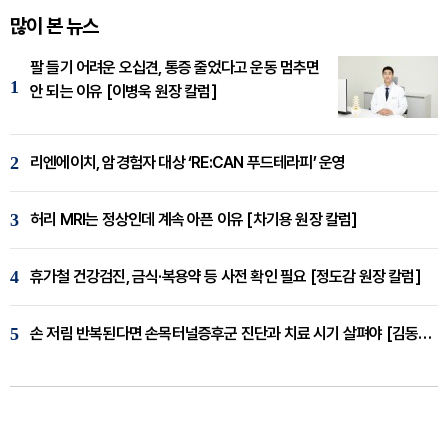
많이 본 뉴스
팔 들기 어려운 오십견, 통증 줄었다고 운동 멈추면
1
안 되는 이유 [이병욱 원장 칼럼]
2
리엔에이치, 암경험자 대상 ‘RE:CAN 푸드테라피’ 운영
3
허리 MRI는 정상인데 계속 아픈 이유 [차기용 원장 칼럼]
4
휴가철 건강검진, 금식·복용약 등 사전 확인 필요 [정도감 원장 칼럼]
5
손 저림 반복된다면 손목터널증후군 진단과 치료 시기 살펴야 [김동현 원장 칼럼]