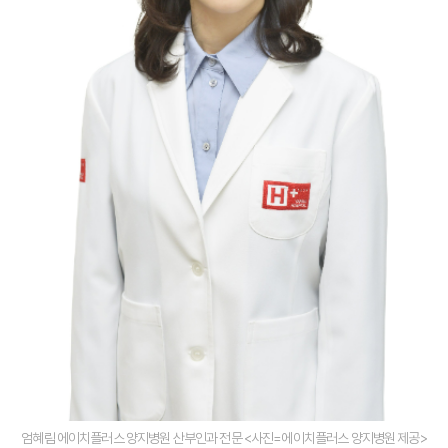
엄혜림 에이치플러스 양지병원 산부인과 전문 <사진=에이치플러스 양지병원 제공>