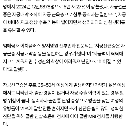
명에서 2024년 12만6878명으로 5년 새 27% 이상 늘었다. 자궁선근
증은 자궁내막 조직이 자궁 근육층으로 침투·증식하는 질환으로, 자궁
이 비대해지고 정상 수축 기능이 떨어지면서 생리과다와 심한 생리통
을 유발할 수 있다.
엄혜림 에이치플러스 양지병원 산부인과 전문의는 "자궁선근증은 자
궁근종·자궁내막증 등을 동반하는 경우가 많다"며 "자궁벽이 딱딱해
지고 두꺼워지면 수정란의 착상이 어려워져 난임으로 이어질 수 있
다"고 말했다.
자궁선근증은 주로 35~50세 여성에게 발생하지만 가임기 젊은 여성
에서도 나타난다. 출산 경험이 많거나 자궁 수술 이력이 있는 경우 발
병 위험이 높다. 생리과다·골반통·난임 증상으로 병원을 찾은 여성의
유병률이 21%에 달할 만큼 흔하지만 초기 진단은 쉽지 않다. 정확한
진단을 위해 골반 진찰·초음파 검사에 이어 골반 MRI 검사를 시행한
다.