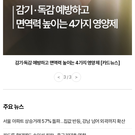
감기·독감 예방하고 면역력 높이는 4가지 영양제 [카드뉴스]
<
3 / 3
>
주요 뉴스
서울 아파트 상승거래 57% 돌파…집값 반등, 강남 넘어 외곽까지 확산