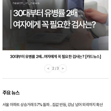
감기·독감 예방하고 면역력 높이는 4가지 영양제 [카드뉴스]
<
3 / 3
>
주요 뉴스
서울 아파트 상승거래 57% 돌파…집값 반등, 강남 넘어 외곽까지 확산