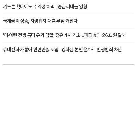
카드론 확대에도 수익성 하락…중금리대출 영향
국채금리 상승, 자영업자 대출 부담 커진다
'미·이란 전쟁 틈타 유가 담합' 정유 4사 기소…파급 효과 26조 원 달해
휴대전화 개통에 안면인증 도입...강화된 본인 절차로 민생범죄 차단