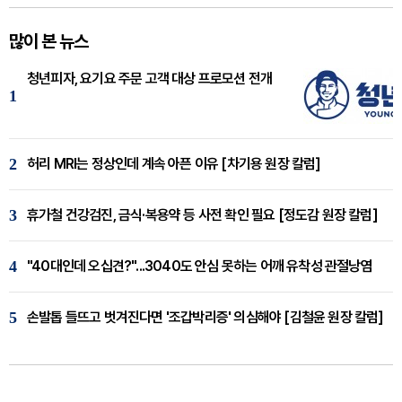
많이 본 뉴스
청년피자, 요기요 주문 고객 대상 프로모션 전개
1
2
허리 MRI는 정상인데 계속 아픈 이유 [차기용 원장 칼럼]
3
휴가철 건강검진, 금식·복용약 등 사전 확인 필요 [정도감 원장 칼럼]
4
"40대인데 오십견?"...3040도 안심 못하는 어깨 유착성 관절낭염
5
손발톱 들뜨고 벗겨진다면 '조갑박리증' 의심해야 [김철윤 원장 칼럼]