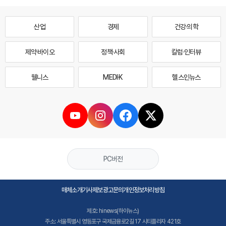
산업
경제
건강·의학
제약·바이오
정책·사회
칼럼·인터뷰
웰니스
MEDI·K
헬스인뉴스
PC버전
매체소개
기사제보
광고문의
개인정보처리방침
제호: hinews(하이뉴스)
주소: 서울특별시 영등포구 국제금융로2길 17 시티플라자 421호