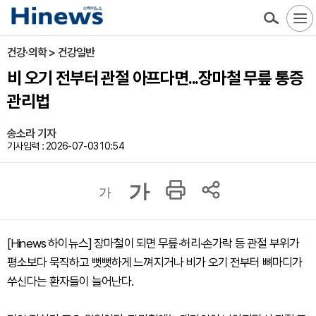
건강·의학 > 건강일반
비 오기 전부터 관절 아프다면...장마철 무릎 통증
관리법
송소라 기자
기사입력 : 2026-07-03 10:54
가
가
[Hinews 하이뉴스] 장마철이 되면 무릎·허리·손가락 등 관절 부위가
평소보다 묵직하고 뻣뻣하게 느껴지거나 비가 오기 전부터 뼈마디가
쑤신다는 환자들이 늘어난다.