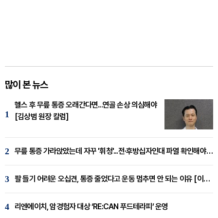
많이 본 뉴스
헬스 후 무릎 통증 오래간다면...연골 손상 의심해야
1
[김상범 원장 칼럼]
2
무릎 통증 가라앉았는데 자꾸 '휘청'...전·후방십자인대 파열 확인해야 [곽우경 원장 칼럼]
3
팔 들기 어려운 오십견, 통증 줄었다고 운동 멈추면 안 되는 이유 [이병욱 원장 칼럼]
4
리엔에이치, 암경험자 대상 ‘RE:CAN 푸드테라피’ 운영