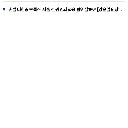
5
손발 다한증 보톡스, 시술 전 원인과 적용 범위 살펴야 [강윤일 원장 칼럼]