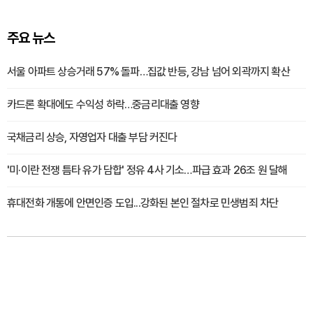
주요 뉴스
서울 아파트 상승거래 57% 돌파…집값 반등, 강남 넘어 외곽까지 확산
카드론 확대에도 수익성 하락…중금리대출 영향
국채금리 상승, 자영업자 대출 부담 커진다
'미·이란 전쟁 틈타 유가 담합' 정유 4사 기소…파급 효과 26조 원 달해
휴대전화 개통에 안면인증 도입...강화된 본인 절차로 민생범죄 차단