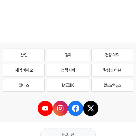
산업
경제
건강·의학
제약·바이오
정책·사회
칼럼·인터뷰
웰니스
MEDI·K
헬스인뉴스
PC버전