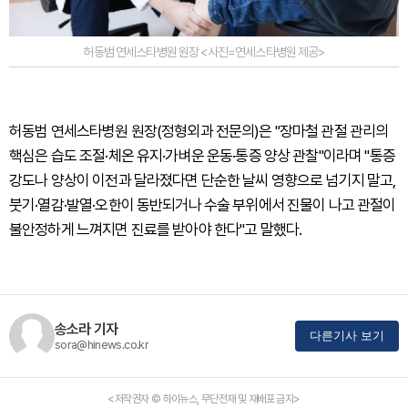
허동범 연세스타병원 원장 <사진=연세스타병원 제공>
허동범 연세스타병원 원장(정형외과 전문의)은 "장마철 관절 관리의
핵심은 습도 조절·체온 유지·가벼운 운동·통증 양상 관찰"이라며 "통증
강도나 양상이 이전과 달라졌다면 단순한 날씨 영향으로 넘기지 말고,
붓기·열감·발열·오한이 동반되거나 수술 부위에서 진물이 나고 관절이
불안정하게 느껴지면 진료를 받아야 한다"고 말했다.
송소라 기자
다른기사 보기
sora@hinews.co.kr
<저작권자 © 하이뉴스, 무단전재 및 재배포 금지>