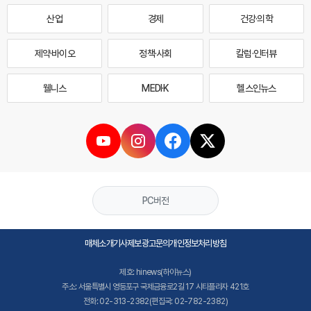
산업
경제
건강·의학
제약·바이오
정책·사회
칼럼·인터뷰
웰니스
MEDI·K
헬스인뉴스
PC버전
매체소개
기사제보
광고문의
개인정보처리방침
제호: hinews(하이뉴스)
주소: 서울특별시 영등포구 국제금융로2길 17 시티플라자 421호
전화: 02-313-2382(편집국: 02-782-2382)