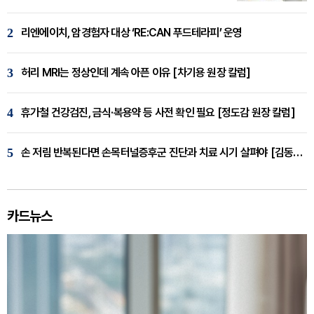
2
리엔에이치, 암경험자 대상 ‘RE:CAN 푸드테라피’ 운영
3
허리 MRI는 정상인데 계속 아픈 이유 [차기용 원장 칼럼]
4
휴가철 건강검진, 금식·복용약 등 사전 확인 필요 [정도감 원장 칼럼]
5
손 저림 반복된다면 손목터널증후군 진단과 치료 시기 살펴야 [김동현 원장 칼럼]
카드뉴스