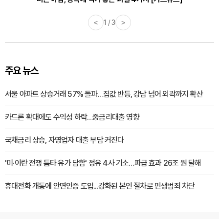
<
1 / 3
>
주요 뉴스
서울 아파트 상승거래 57% 돌파…집값 반등, 강남 넘어 외곽까지 확산
카드론 확대에도 수익성 하락…중금리대출 영향
국채금리 상승, 자영업자 대출 부담 커진다
'미·이란 전쟁 틈타 유가 담합' 정유 4사 기소…파급 효과 26조 원 달해
휴대전화 개통에 안면인증 도입...강화된 본인 절차로 민생범죄 차단