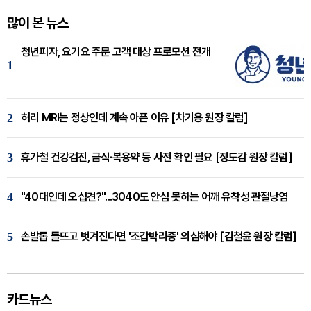
많이 본 뉴스
청년피자, 요기요 주문 고객 대상 프로모션 전개
1
2
허리 MRI는 정상인데 계속 아픈 이유 [차기용 원장 칼럼]
3
휴가철 건강검진, 금식·복용약 등 사전 확인 필요 [정도감 원장 칼럼]
4
"40대인데 오십견?"...3040도 안심 못하는 어깨 유착성 관절낭염
5
손발톱 들뜨고 벗겨진다면 '조갑박리증' 의심해야 [김철윤 원장 칼럼]
카드뉴스