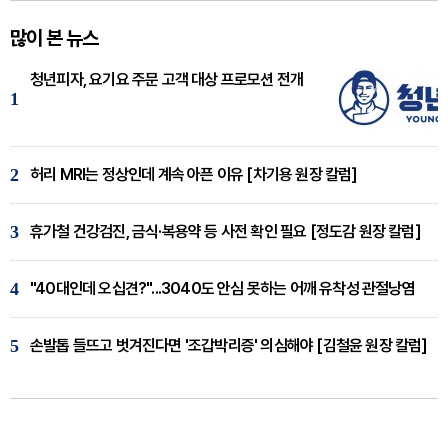
많이 본 뉴스
청년피자, 요기요 주문 고객 대상 프로모션 전개
1
2
허리 MRI는 정상인데 계속 아픈 이유 [차기용 원장 칼럼]
3
휴가철 건강검진, 금식·복용약 등 사전 확인 필요 [정도감 원장 칼럼]
4
"40대인데 오십견?"...3040도 안심 못하는 어깨 유착성 관절낭염
5
손발톱 들뜨고 벗겨진다면 '조갑박리증' 의심해야 [김철윤 원장 칼럼]