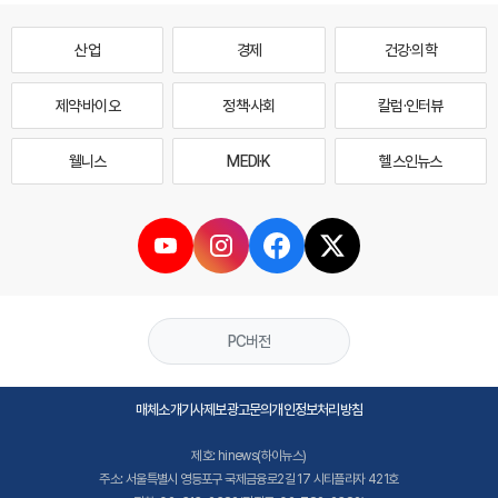
산업
경제
건강·의학
제약·바이오
정책·사회
칼럼·인터뷰
웰니스
MEDI·K
헬스인뉴스
PC버전
매체소개
기사제보
광고문의
개인정보처리방침
제호: hinews(하이뉴스)
주소: 서울특별시 영등포구 국제금융로2길 17 시티플라자 421호