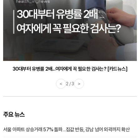
감기·독감 예방하고 면역력 높이는 4가지 영양제 [카드뉴스]
<
3 / 3
>
주요 뉴스
서울 아파트 상승거래 57% 돌파…집값 반등, 강남 넘어 외곽까지 확산