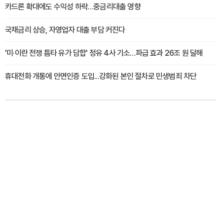
카드론 확대에도 수익성 하락…중금리대출 영향
국채금리 상승, 자영업자 대출 부담 커진다
'미·이란 전쟁 틈타 유가 담합' 정유 4사 기소…파급 효과 26조 원 달해
휴대전화 개통에 안면인증 도입...강화된 본인 절차로 민생범죄 차단