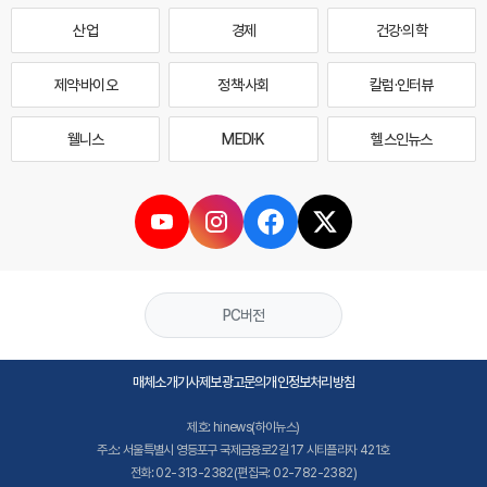
산업
경제
건강·의학
제약·바이오
정책·사회
칼럼·인터뷰
웰니스
MEDI·K
헬스인뉴스
PC버전
매체소개
기사제보
광고문의
개인정보처리방침
제호: hinews(하이뉴스)
주소: 서울특별시 영등포구 국제금융로2길 17 시티플라자 421호
전화: 02-313-2382(편집국: 02-782-2382)