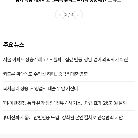
<
3 / 3
>
주요 뉴스
서울 아파트 상승거래 57% 돌파…집값 반등, 강남 넘어 외곽까지 확산
카드론 확대에도 수익성 하락…중금리대출 영향
국채금리 상승, 자영업자 대출 부담 커진다
'미·이란 전쟁 틈타 유가 담합' 정유 4사 기소…파급 효과 26조 원 달해
휴대전화 개통에 안면인증 도입...강화된 본인 절차로 민생범죄 차단