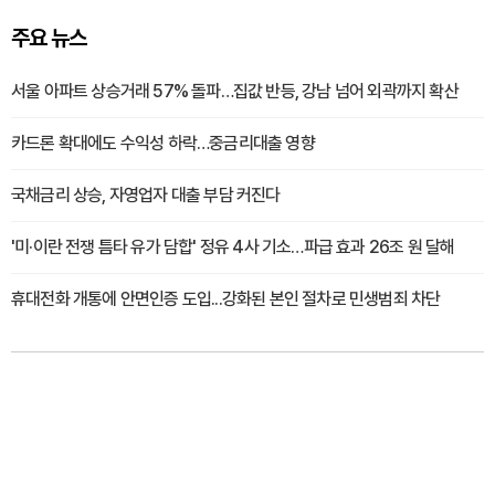
주요 뉴스
서울 아파트 상승거래 57% 돌파…집값 반등, 강남 넘어 외곽까지 확산
카드론 확대에도 수익성 하락…중금리대출 영향
국채금리 상승, 자영업자 대출 부담 커진다
'미·이란 전쟁 틈타 유가 담합' 정유 4사 기소…파급 효과 26조 원 달해
휴대전화 개통에 안면인증 도입...강화된 본인 절차로 민생범죄 차단