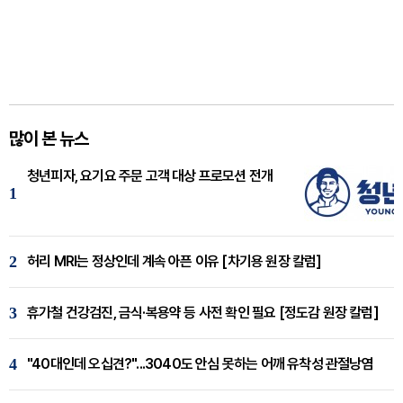
많이 본 뉴스
청년피자, 요기요 주문 고객 대상 프로모션 전개
1
2
허리 MRI는 정상인데 계속 아픈 이유 [차기용 원장 칼럼]
3
휴가철 건강검진, 금식·복용약 등 사전 확인 필요 [정도감 원장 칼럼]
4
"40대인데 오십견?"...3040도 안심 못하는 어깨 유착성 관절낭염