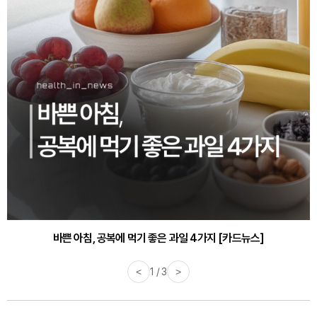
바쁜 아침, 공복에 먹기 좋은 과일 4가지 [카드뉴스]
<
1 / 3
>