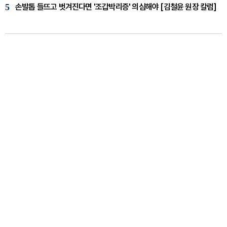
5
손발톱 들뜨고 벗겨진다면 '조갑박리증' 의심해야 [김철윤 원장 칼럼]