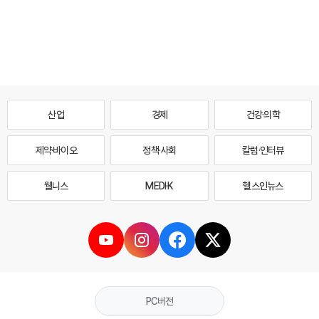
산업
경제
건강·의학
제약·바이오
정책·사회
칼럼·인터뷰
웰니스
MEDI·K
헬스인뉴스
PC버전