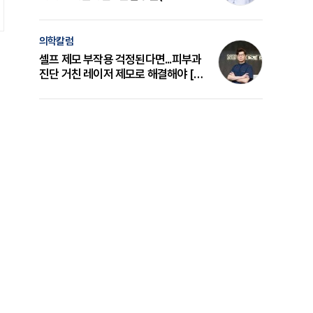
의 원리와 선택 기준 [길건 원장 칼럼]
의학칼럼
셀프 제모 부작용 걱정된다면...피부과
진단 거친 레이저 제모로 해결해야 [변
준석 원장 칼럼]