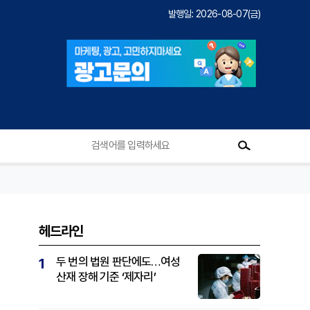
발행일: 2026-08-07(금)
헤드라인
두 번의 법원 판단에도…여성
1
산재 장해 기준 ‘제자리’