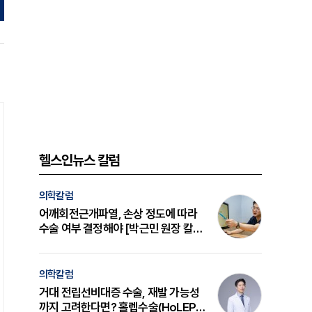
헬스인뉴스 칼럼
의학칼럼
어깨회전근개파열, 손상 정도에 따라
수술 여부 결정해야 [박근민 원장 칼
럼]
의학칼럼
거대 전립선비대증 수술, 재발 가능성
까지 고려한다면? 홀렙수술(HoLEP)