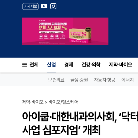
기사제보
전체
산업
경제
건강·의학
제약·바이오
보건의료
금융·증권
자동차·항공
에너지
제약·바이오 > 바이오/헬스케어
아이쿱·대한내과의사회, ‘
사업 심포지엄’ 개최