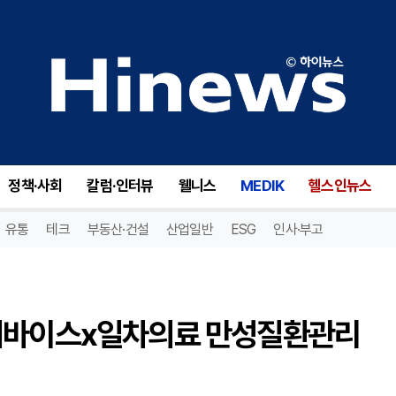
아이쿱·대한내과의사회, ‘닥터바이스x일차의료 만성질환관리 사업 심포지엄’ 개최
정책·사회
칼럼·인터뷰
웰니스
MEDIK
헬스인뉴스
유통
테크
부동산·건설
산업일반
ESG
인사·부고
닥터바이스x일차의료 만성질환관리