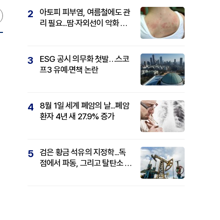
아토피 피부염, 여름철에도 관
2
리 필요...땀·자외선이 악화 요
인
ESG 공시 의무화 첫발…스코
3
프3 유예·면책 논란
8월 1일 세계 폐암의 날...폐암
4
환자 4년 새 27.9% 증가
검은 황금 석유의 지정학...독
5
점에서 파동, 그리고 탈탄소 패
권까지