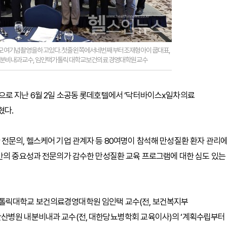
여기념촬영을하고있다.첫줄왼쪽에서네번째부터조재형아이쿱대표,
분비내과교수,임인택가톨릭대학교보건의료경영대학원교수
으로 지난 6월 2일 소공동 롯데호텔에서 ‘닥터바이스x일차의료
혔다.
전문의, 헬스케어 기업 관계자 등 80여명이 참석해 만성질환 환자 관리
보안의 중요성과 전문의가 감수한 만성질환 교육 프로그램에 대한 심도 있는
톨릭대학교 보건의료경영대학원 임인택 교수(전, 보건복지부
산병원 내분비내과 교수(전, 대한당뇨병학회 교육이사)의 ‘계획수립부터