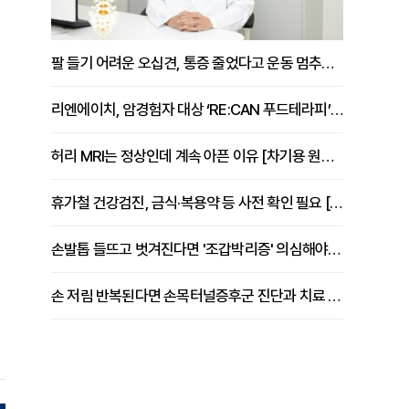
팔 들기 어려운 오십견, 통증 줄었다고 운동 멈추면 안 되는 이유 [이병욱 원장 칼럼]
리엔에이치, 암경험자 대상 ‘RE:CAN 푸드테라피’ 운영
허리 MRI는 정상인데 계속 아픈 이유 [차기용 원장 칼럼]
로
휴가철 건강검진, 금식·복용약 등 사전 확인 필요 [정도감 원장 칼럼]
손발톱 들뜨고 벗겨진다면 '조갑박리증' 의심해야 [김철윤 원장 칼럼]
손 저림 반복된다면 손목터널증후군 진단과 치료 시기 살펴야 [김동현 원장 칼럼]