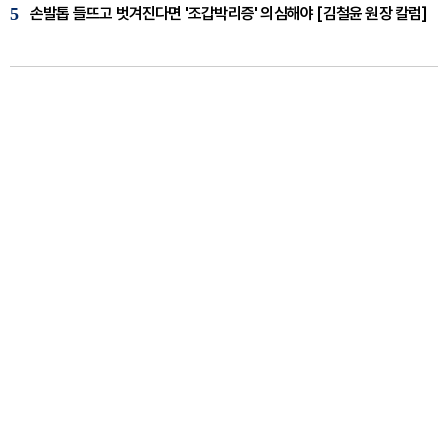
5
손발톱 들뜨고 벗겨진다면 '조갑박리증' 의심해야 [김철윤 원장 칼럼]