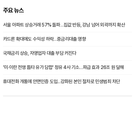
주요 뉴스
서울 아파트 상승거래 57% 돌파…집값 반등, 강남 넘어 외곽까지 확산
카드론 확대에도 수익성 하락…중금리대출 영향
국채금리 상승, 자영업자 대출 부담 커진다
'미·이란 전쟁 틈타 유가 담합' 정유 4사 기소…파급 효과 26조 원 달해
휴대전화 개통에 안면인증 도입...강화된 본인 절차로 민생범죄 차단