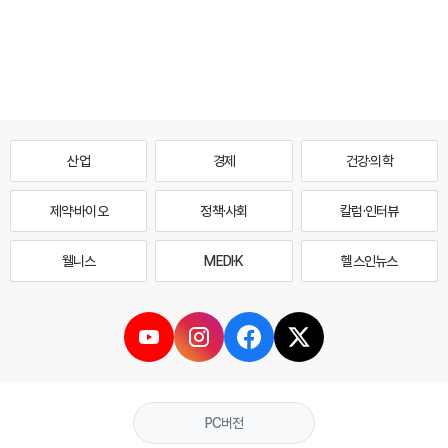
산업
경제
건강·의학
제약·바이오
정책·사회
칼럼·인터뷰
웰니스
MEDI·K
헬스인뉴스
PC버전