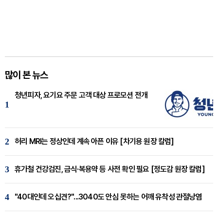
많이 본 뉴스
청년피자, 요기요 주문 고객 대상 프로모션 전개
1
2
허리 MRI는 정상인데 계속 아픈 이유 [차기용 원장 칼럼]
3
휴가철 건강검진, 금식·복용약 등 사전 확인 필요 [정도감 원장 칼럼]
4
"40대인데 오십견?"...3040도 안심 못하는 어깨 유착성 관절낭염