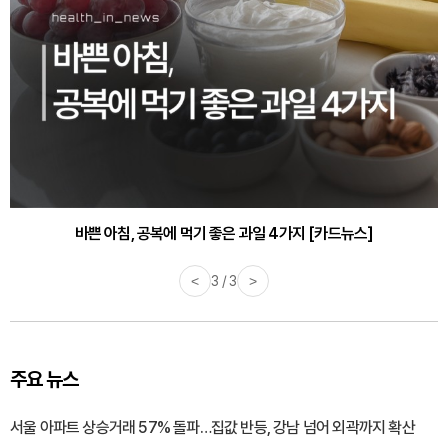
바쁜 아침, 공복에 먹기 좋은 과일 4가지 [카드뉴스]
<
1 / 3
>
주요 뉴스
서울 아파트 상승거래 57% 돌파…집값 반등, 강남 넘어 외곽까지 확산