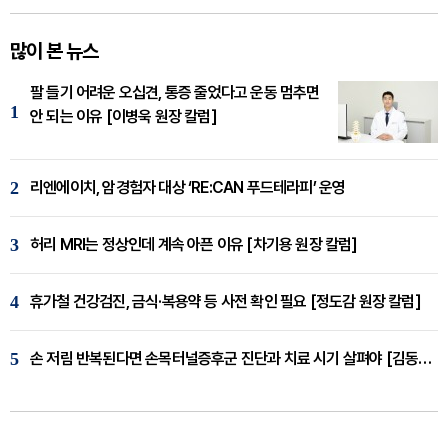
많이 본 뉴스
팔 들기 어려운 오십견, 통증 줄었다고 운동 멈추면
1
안 되는 이유 [이병욱 원장 칼럼]
2
리엔에이치, 암경험자 대상 ‘RE:CAN 푸드테라피’ 운영
3
허리 MRI는 정상인데 계속 아픈 이유 [차기용 원장 칼럼]
4
휴가철 건강검진, 금식·복용약 등 사전 확인 필요 [정도감 원장 칼럼]
5
손 저림 반복된다면 손목터널증후군 진단과 치료 시기 살펴야 [김동현 원장 칼럼]