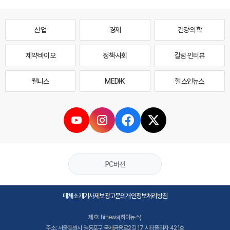
산업
경제
건강·의학
제약·바이오
정책·사회
칼럼·인터뷰
웰니스
MEDI·K
헬스인뉴스
PC버전
매체소개
기사제보
광고문의
개인정보처리방침
제호: hinews(하이뉴스)
주소: 서울특별시 영등포구 국제금융로2길 17 시티플라자 421호