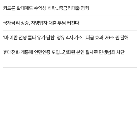
카드론 확대에도 수익성 하락…중금리대출 영향
국채금리 상승, 자영업자 대출 부담 커진다
'미·이란 전쟁 틈타 유가 담합' 정유 4사 기소…파급 효과 26조 원 달해
휴대전화 개통에 안면인증 도입...강화된 본인 절차로 민생범죄 차단