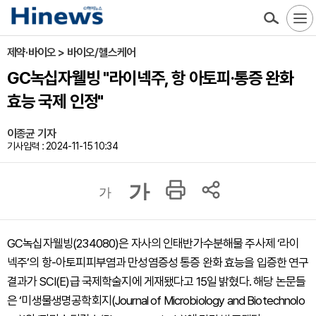
제약·바이오 > 바이오/헬스케어
GC녹십자웰빙 "라이넥주, 항 아토피·통증 완화
효능 국제 인정"
이종균 기자
기사입력 : 2024-11-15 10:34
가
가
GC녹십자웰빙(234080)은 자사의 인태반가수분해물 주사제 ‘라이
넥주’의 항-아토피피부염과 만성염증성 통증 완화 효능을 입증한 연구
결과가 SCI(E)급 국제학술지에 게재됐다고 15일 밝혔다. 해당 논문들
은 ‘미생물생명공학회지(Journal of Microbiology and Biotechnolo