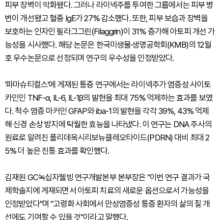
피부 장벽이 악화됐다. 그러나 라이넥주를 투여한 그룹에서는 피부 병
변이 개선됐고 혈중 IgE가 27% 감소했다. 또한, 피부 보습과 장벽을
보호하는 인자인 필라그그린(Filaggrin)이 31% 증가해 아토피 개선 가
능성을 시사했다. 해당 논문은 한국미생물·생명공학회(KMB)의 12월
호 우수논문으로 선정되며 연구의 우수성을 인정받았다.
'파마슈티컬스'에 게재된 통증 연구에서는 라이넥주가 염증성 사이토
카인인 TNF-α, IL-6, IL-1β의 발현을 최대 75% 억제하는 효과를 보였
다. 척수 염증 마커인 GFAP와 iba-1의 발현을 각각 39%, 43% 억제
해 신경 손상 방지에 탁월한 효능을 나타냈다. 이 연구는 DNA 주사의
원료로 알려진 폴리데옥시리보뉴클레오타이드(PDRN) 대비 최대 2
5% 더 높은 진통 효과를 확인했다.
김재원 GC녹십자웰빙 연구개발본부 본부장은 "이번 연구 결과가 국
제학술지에 게재되면서 아토피 치료의 새로운 옵션으로서 가능성을
인정받았다"며 "고령화 사회에서 만성염증성 통증 환자의 삶의 질 개
선에도 기여할 수 있을 것"이라고 말했다.