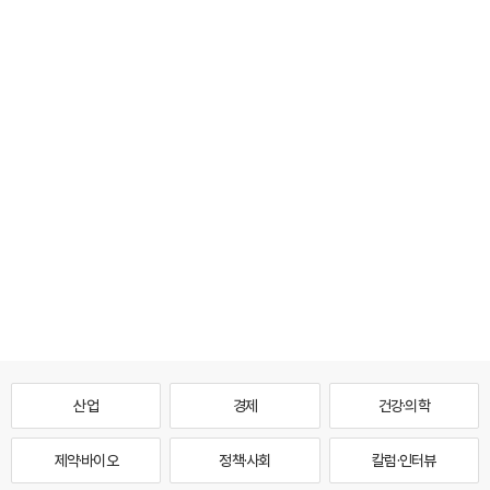
산업
경제
건강·의학
제약·바이오
정책·사회
칼럼·인터뷰