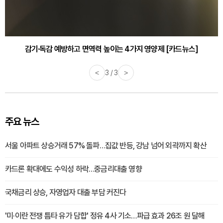
감기·독감 예방하고 면역력 높이는 4가지 영양제 [카드뉴스]
<
3 / 3
>
주요 뉴스
서울 아파트 상승거래 57% 돌파…집값 반등, 강남 넘어 외곽까지 확산
카드론 확대에도 수익성 하락…중금리대출 영향
국채금리 상승, 자영업자 대출 부담 커진다
'미·이란 전쟁 틈타 유가 담합' 정유 4사 기소…파급 효과 26조 원 달해