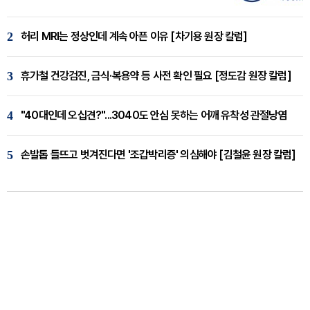
2
허리 MRI는 정상인데 계속 아픈 이유 [차기용 원장 칼럼]
3
휴가철 건강검진, 금식·복용약 등 사전 확인 필요 [정도감 원장 칼럼]
4
"40대인데 오십견?"...3040도 안심 못하는 어깨 유착성 관절낭염
5
손발톱 들뜨고 벗겨진다면 '조갑박리증' 의심해야 [김철윤 원장 칼럼]