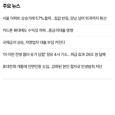
주요 뉴스
서울 아파트 상승거래 57% 돌파…집값 반등, 강남 넘어 외곽까지 확산
카드론 확대에도 수익성 하락…중금리대출 영향
국채금리 상승, 자영업자 대출 부담 커진다
'미·이란 전쟁 틈타 유가 담합' 정유 4사 기소…파급 효과 26조 원 달해
휴대전화 개통에 안면인증 도입...강화된 본인 절차로 민생범죄 차단