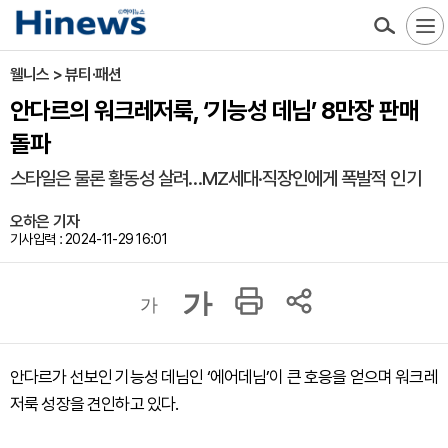
웰니스 > 뷰티·패션
안다르의 워크레저룩, ‘기능성 데님’ 8만장 판매
돌파
스타일은 물론 활동성 살려…MZ세대·직장인에게 폭발적 인기
오하은 기자
기사입력 : 2024-11-29 16:01
가
가
안다르가 선보인 기능성 데님인 ‘에어데님’이 큰 호응을 얻으며 워크레
저룩 성장을 견인하고 있다.