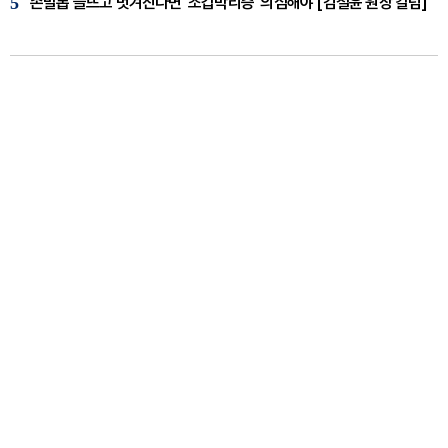
5
손발톱 들뜨고 벗겨진다면 '조갑박리증' 의심해야 [김철윤 원장 칼럼]