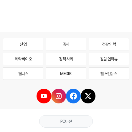
산업
경제
건강·의학
제약·바이오
정책·사회
칼럼·인터뷰
웰니스
MEDI·K
헬스인뉴스
PC버전