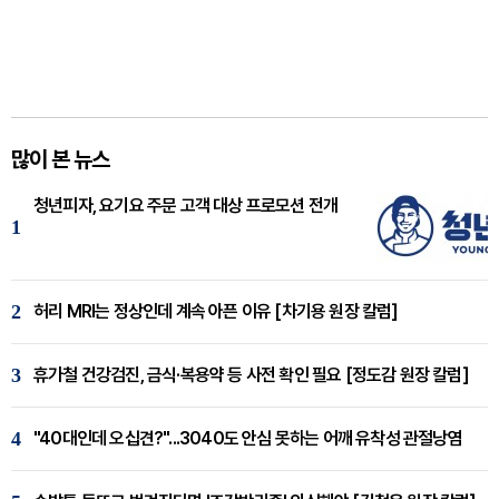
많이 본 뉴스
청년피자, 요기요 주문 고객 대상 프로모션 전개
1
2
허리 MRI는 정상인데 계속 아픈 이유 [차기용 원장 칼럼]
3
휴가철 건강검진, 금식·복용약 등 사전 확인 필요 [정도감 원장 칼럼]
4
"40대인데 오십견?"...3040도 안심 못하는 어깨 유착성 관절낭염