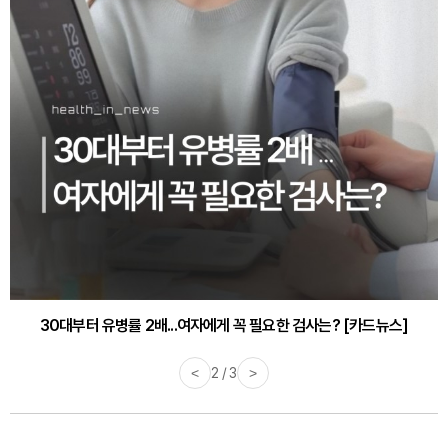
감기·독감 예방하고 면역력 높이는 4가지 영양제 [카드뉴스]
<
3 / 3
>