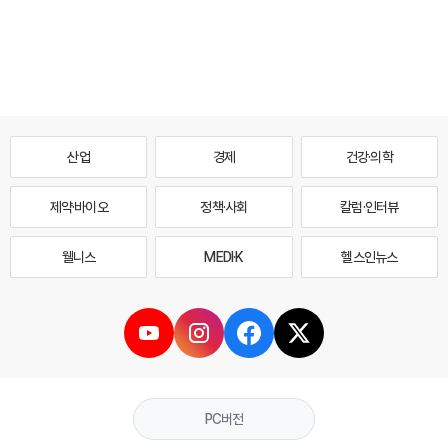
산업
경제
건강·의학
제약·바이오
정책·사회
칼럼·인터뷰
웰니스
MEDI·K
헬스인뉴스
PC버전