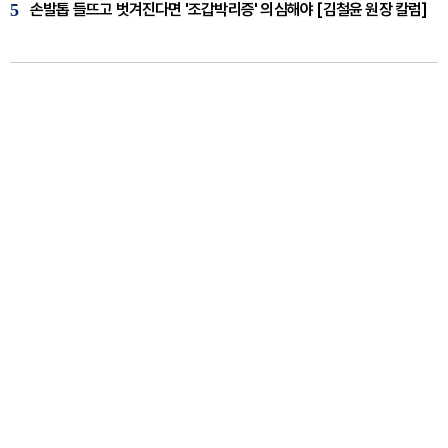
5
손발톱 들뜨고 벗겨진다면 '조갑박리증' 의심해야 [김철윤 원장 칼럼]