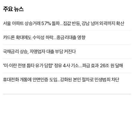
주요 뉴스
서울 아파트 상승거래 57% 돌파…집값 반등, 강남 넘어 외곽까지 확산
카드론 확대에도 수익성 하락…중금리대출 영향
국채금리 상승, 자영업자 대출 부담 커진다
'미·이란 전쟁 틈타 유가 담합' 정유 4사 기소…파급 효과 26조 원 달해
휴대전화 개통에 안면인증 도입...강화된 본인 절차로 민생범죄 차단