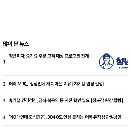
많이 본 뉴스
청년피자, 요기요 주문 고객 대상 프로모션 전개
1
2
허리 MRI는 정상인데 계속 아픈 이유 [차기용 원장 칼럼]
3
휴가철 건강검진, 금식·복용약 등 사전 확인 필요 [정도감 원장 칼럼]
4
"40대인데 오십견?"...3040도 안심 못하는 어깨 유착성 관절낭염