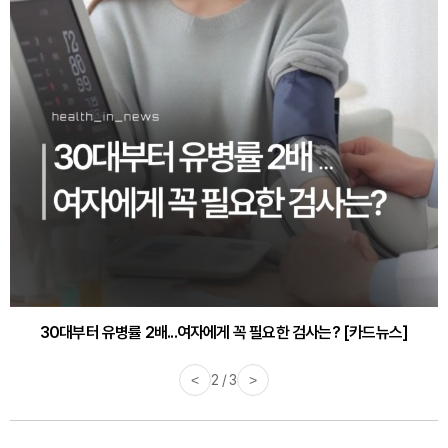
30대부터 유병률 2배...여자에게 꼭 필요한 검사는? [카드뉴스]
감기·독감 예방하고 면역력 높이는 4가지 영양제 [카드뉴스]
<
2 / 3
>