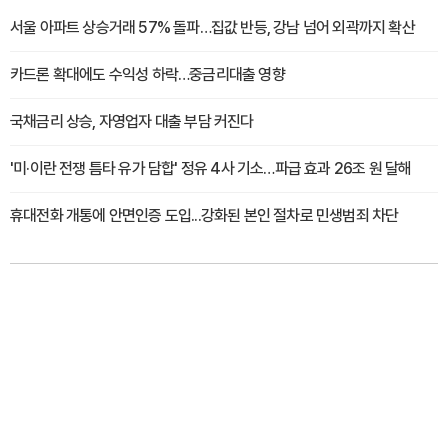
서울 아파트 상승거래 57% 돌파…집값 반등, 강남 넘어 외곽까지 확산
카드론 확대에도 수익성 하락…중금리대출 영향
국채금리 상승, 자영업자 대출 부담 커진다
'미·이란 전쟁 틈타 유가 담합' 정유 4사 기소…파급 효과 26조 원 달해
휴대전화 개통에 안면인증 도입...강화된 본인 절차로 민생범죄 차단