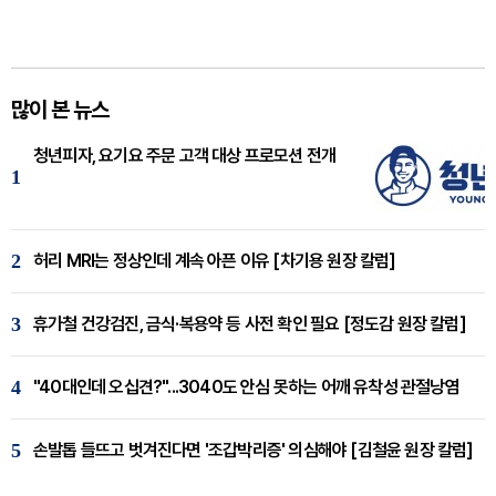
많이 본 뉴스
청년피자, 요기요 주문 고객 대상 프로모션 전개
1
2
허리 MRI는 정상인데 계속 아픈 이유 [차기용 원장 칼럼]
3
휴가철 건강검진, 금식·복용약 등 사전 확인 필요 [정도감 원장 칼럼]
4
"40대인데 오십견?"...3040도 안심 못하는 어깨 유착성 관절낭염
5
손발톱 들뜨고 벗겨진다면 '조갑박리증' 의심해야 [김철윤 원장 칼럼]