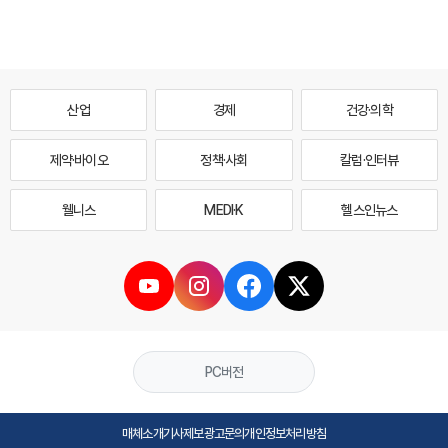
산업
경제
건강·의학
제약·바이오
정책·사회
칼럼·인터뷰
웰니스
MEDI·K
헬스인뉴스
PC버전
매체소개
기사제보
광고문의
개인정보처리방침