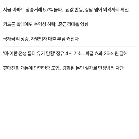
서울 아파트 상승거래 57% 돌파…집값 반등, 강남 넘어 외곽까지 확산
카드론 확대에도 수익성 하락…중금리대출 영향
국채금리 상승, 자영업자 대출 부담 커진다
'미·이란 전쟁 틈타 유가 담합' 정유 4사 기소…파급 효과 26조 원 달해
휴대전화 개통에 안면인증 도입...강화된 본인 절차로 민생범죄 차단