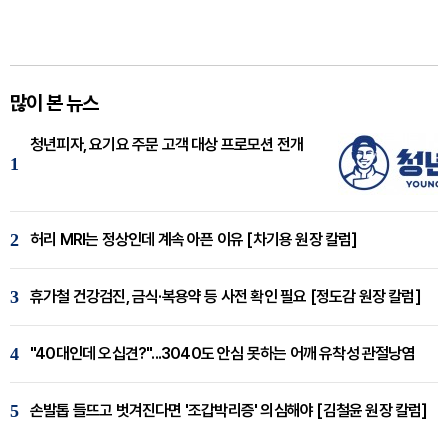
많이 본 뉴스
청년피자, 요기요 주문 고객 대상 프로모션 전개
1
2
허리 MRI는 정상인데 계속 아픈 이유 [차기용 원장 칼럼]
3
휴가철 건강검진, 금식·복용약 등 사전 확인 필요 [정도감 원장 칼럼]
4
"40대인데 오십견?"...3040도 안심 못하는 어깨 유착성 관절낭염
5
손발톱 들뜨고 벗겨진다면 '조갑박리증' 의심해야 [김철윤 원장 칼럼]