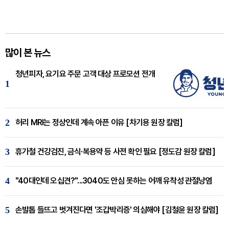
많이 본 뉴스
청년피자, 요기요 주문 고객 대상 프로모션 전개
1
2
허리 MRI는 정상인데 계속 아픈 이유 [차기용 원장 칼럼]
3
휴가철 건강검진, 금식·복용약 등 사전 확인 필요 [정도감 원장 칼럼]
4
"40대인데 오십견?"...3040도 안심 못하는 어깨 유착성 관절낭염
5
손발톱 들뜨고 벗겨진다면 '조갑박리증' 의심해야 [김철윤 원장 칼럼]