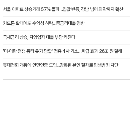
서울 아파트 상승거래 57% 돌파…집값 반등, 강남 넘어 외곽까지 확산
카드론 확대에도 수익성 하락…중금리대출 영향
국채금리 상승, 자영업자 대출 부담 커진다
'미·이란 전쟁 틈타 유가 담합' 정유 4사 기소…파급 효과 26조 원 달해
휴대전화 개통에 안면인증 도입...강화된 본인 절차로 민생범죄 차단