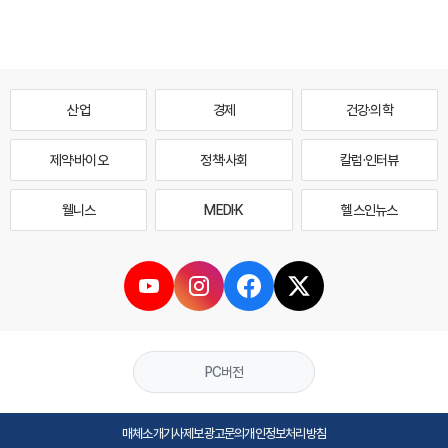
산업
경제
건강·의학
제약·바이오
정책·사회
칼럼·인터뷰
웰니스
MEDI·K
헬스인뉴스
PC버전
매체소개
기사제보
광고문의
개인정보처리방침