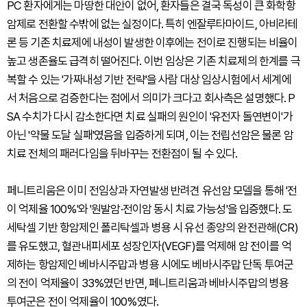
PC 환자에게는 마땅한 대안이 없어, 환자들은 결국 독성이 큰 화학항
암제로 전환할 수밖에 없는 실정이다. 특히 엔잘루타마이드, 아비라테
론 등 기존 치료제에 내성이 발생한 이후에는 전이로 진행되는 비율이
높고 생존율도 급격히 떨어진다. 이번 임상은 기존 치료제의 한계를 극
복할 수 있는 '가짜내성 기반 전략'을 사람 대상 임상시험에서 세계에
서 처음으로 검증한다는 점에서 의미가 크다고 회사측은 설명했다. P
SA 수치가 다시 감소한다면 치료 실패의 원인이 '유전자 돌연변이'가
아닌 '약물 도달 실패'였음을 입증하게 되며, 이는 전립선암은 물론 암
치료 전체의 패러다임을 뒤바꾸는 전환점이 될 수 있다.
페니트리움은 이미 전임상과 자연발생 반려견 유선암 모델을 통해 '전
이 억제율 100%'와 '원발암·전이암 동시 치료 가능성'을 입증했다. 도
세탁셀 기반 항암제인 폴리탁셀과 병용 시 유선 종양의 완전관해(CR)
를 유도했고, 혈관내피세포 성장인자(VEGF)를 억제해 암 전이를 억
제하는 항암제인 베바시주맙과 병용 시에도 베바시주맙 단독 투여군
의 전이 억제율이 33%였던 반면, 페니트리움과 베바시주맙의 병용
투여군은 전이 억제율이 100%였다.