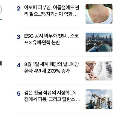
아토피 피부염, 여름철에도 관
2
리 필요...땀·자외선이 악화 요
인
ESG 공시 의무화 첫발…스코
3
프3 유예·면책 논란
해
8월 1일 세계 폐암의 날...폐암
4
환자 4년 새 27.9% 증가
검은 황금 석유의 지정학...독
5
점에서 파동, 그리고 탈탄소 패
권까지