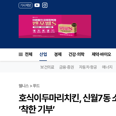
기사제보
전체
산업
경제
건강·의학
제약·바이오
보건의료
금융·증권
자동차·항공
에너지
웰니스 > 푸드
호식이두마리치킨, 신월7동 
’착한 기부’