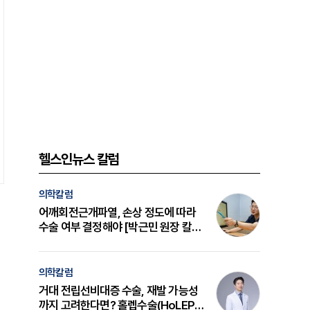
헬스인뉴스 칼럼
의학칼럼
어깨회전근개파열, 손상 정도에 따라
수술 여부 결정해야 [박근민 원장 칼
럼]
의학칼럼
거대 전립선비대증 수술, 재발 가능성
까지 고려한다면? 홀렙수술(HoLEP)