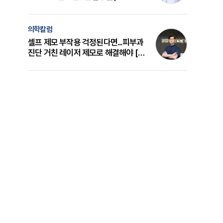
의 원리와 선택 기준 [길건 원장 칼럼]
의학칼럼
셀프 제모 부작용 걱정된다면...피부과
진단 거친 레이저 제모로 해결해야 [변
준석 원장 칼럼]