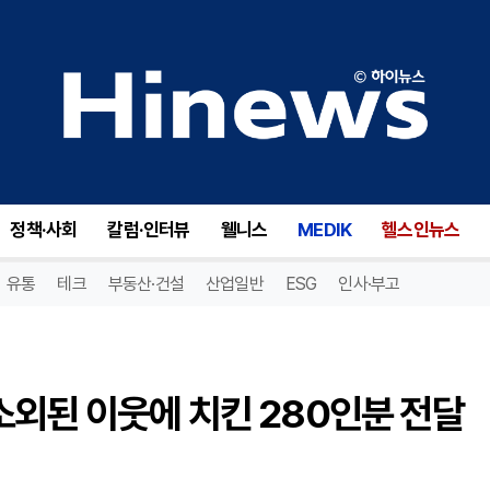
호식이두마리치킨, 신월7동 소외된 이웃에 치킨 280인분 전달 ’착한 기부’
정책·사회
칼럼·인터뷰
웰니스
MEDIK
헬스인뉴스
유통
테크
부동산·건설
산업일반
ESG
인사·부고
소외된 이웃에 치킨 280인분 전달