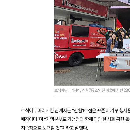
호식이두마리치킨, 신월7동 소외된 이웃에 치킨 280
호식이두마리치킨 관계자는 “신월1호점은 꾸준히 기부 행사를
매장이다”며 “가맹본부도 가맹점과 함께 다양한 사회 공헌 활
지속적으로 노력할 것”이라고 말했다.