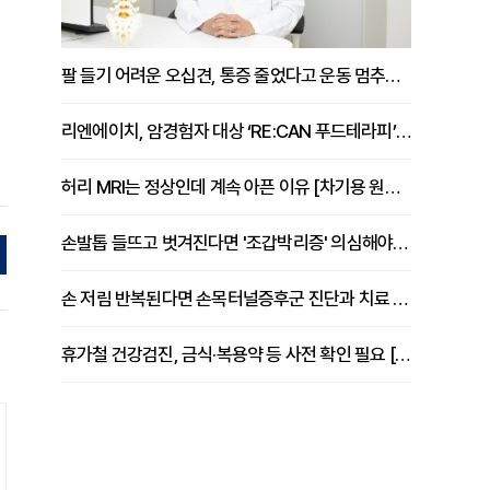
팔 들기 어려운 오십견, 통증 줄었다고 운동 멈추면 안 되는 이유 [이병욱 원장 칼럼]
리엔에이치, 암경험자 대상 ‘RE:CAN 푸드테라피’ 운영
허리 MRI는 정상인데 계속 아픈 이유 [차기용 원장 칼럼]
손발톱 들뜨고 벗겨진다면 '조갑박리증' 의심해야 [김철윤 원장 칼럼]
손 저림 반복된다면 손목터널증후군 진단과 치료 시기 살펴야 [김동현 원장 칼럼]
휴가철 건강검진, 금식·복용약 등 사전 확인 필요 [정도감 원장 칼럼]