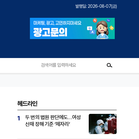
발행일: 2026-08-07(금)
헤드라인
두 번의 법원 판단에도…여성
1
산재 장해 기준 ‘제자리’