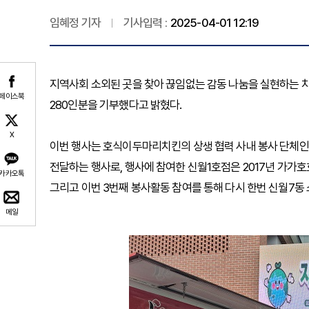
임혜정 기자
기사입력 :
2025-04-01 12:19
지역사회 소외된 곳을 찾아 끊임없는 감동 나눔을 실현하는 
페이스북
280인분을 기부했다고 밝혔다.
X
이번 행사는 호식이두마리치킨의 상생 협력 사내 봉사 단체인 
전달하는 행사로, 행사에 참여한 신월1호점은 2017년 가가호
카카오톡
그리고 이번 3번째 봉사활동 참여를 통해 다시 한번 신월7동
메일