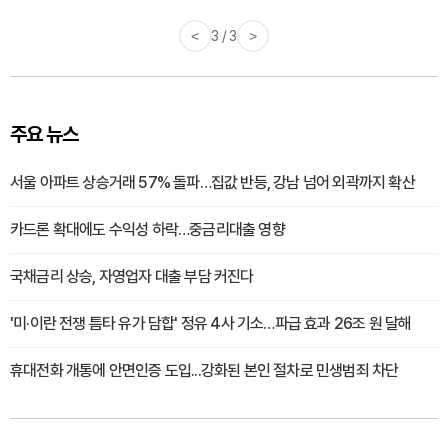
<
3 / 3
>
주요 뉴스
서울 아파트 상승거래 57% 돌파…집값 반등, 강남 넘어 외곽까지 확산
카드론 확대에도 수익성 하락…중금리대출 영향
국채금리 상승, 자영업자 대출 부담 커진다
'미·이란 전쟁 틈타 유가 담합' 정유 4사 기소…파급 효과 26조 원 달해
휴대전화 개통에 안면인증 도입...강화된 본인 절차로 민생범죄 차단