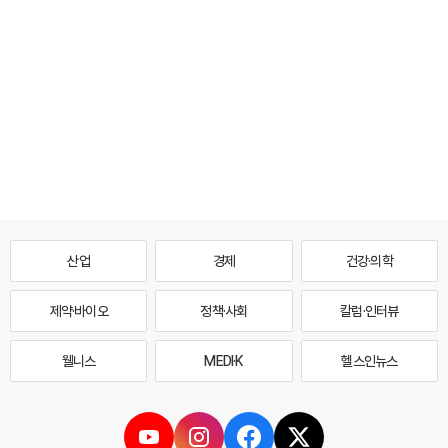
산업
경제
건강·의학
제약·바이오
정책·사회
칼럼·인터뷰
웰니스
MEDI·K
헬스인뉴스