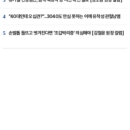
3
4
"40대인데 오십견?"...3040도 안심 못하는 어깨 유착성 관절낭염
5
손발톱 들뜨고 벗겨진다면 '조갑박리증' 의심해야 [김철윤 원장 칼럼]