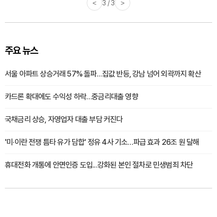
<
3 / 3
>
주요 뉴스
서울 아파트 상승거래 57% 돌파…집값 반등, 강남 넘어 외곽까지 확산
카드론 확대에도 수익성 하락…중금리대출 영향
국채금리 상승, 자영업자 대출 부담 커진다
'미·이란 전쟁 틈타 유가 담합' 정유 4사 기소…파급 효과 26조 원 달해
휴대전화 개통에 안면인증 도입...강화된 본인 절차로 민생범죄 차단