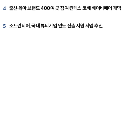
4
출산·육아 브랜드 400여 곳 참여 킨텍스 코베 베이비페어 개막
5
조프런티어, 국내 뷰티기업 인도 진출 지원 사업 추진