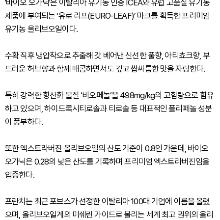
'바이오 오가닉'은 이탈리아 유기농 인증 ICEA와 유럽 고품질 유기농
제품에 부여되는 ‘유로 리프(EURO-LEAF)’ 마크를 획득한 프리미엄
유기농 올리브오일이다.
수확 직후 냉압착으로 추출해 갓 베어낸 신선한 풀향, 아티쵸크향, 부
드러운 허브향과 함께 매콤하면서도 깊고 쌉싸름한 맛을 자랑한다.
특히 강력한 항산화 물질 ‘비오페놀’을 498mg/kg의 고함량으로 함유
하고 있으며, 하이드록시티로솔과 티로솔 등 대표적인 폴리페놀 성분
이 풍부하다.
또한 엑스트라버진 올리브오일의 산도 기준이 0.8인 가운데, 바이오
오가닉은 0.28의 낮은 산도를 기록하며 프리미엄 엑스트라버진임을
입증한다.
프란치는 최근 포브스가 선정한 이탈리아 100대 기업에 이름을 올렸
으며, 올리브오일계의 미쉐린 가이드로 불리는 세계 최고 권위의 올리