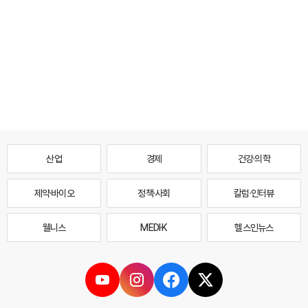
산업
경제
건강·의학
제약·바이오
정책·사회
칼럼·인터뷰
웰니스
MEDI·K
헬스인뉴스