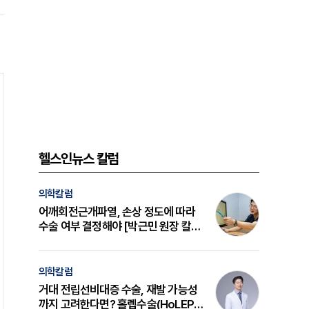
헬스인뉴스 칼럼
의학칼럼
어깨회전근개파열, 손상 정도에 따라
수술 여부 결정해야 [박근민 원장 칼
럼]
의학칼럼
거대 전립선비대증 수술, 재발 가능성
까지 고려한다면? 홀렙수술(HoLEP)