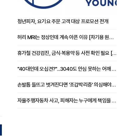
청년피자, 요기요 주문 고객 대상 프로모션 전개
허리 MRI는 정상인데 계속 아픈 이유 [차기용 원장 칼럼]
휴가철 건강검진, 금식·복용약 등 사전 확인 필요 [정도감 원장 칼럼]
"40대인데 오십견?"...3040도 안심 못하는 어깨 유착성 관절낭염
손발톱 들뜨고 벗겨진다면 '조갑박리증' 의심해야 [김철윤 원장 칼럼]
자율주행자동차 사고, 피해자는 누구에게 책임을 물을 수 있을까