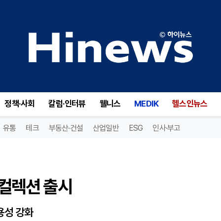
컬렉션 출시
정책·사회
칼럼·인터뷰
웰니스
MEDIK
헬스인뉴스
유통
테크
부동산·건설
산업일반
ESG
인사·부고
 컬렉션 출시
용성 강화