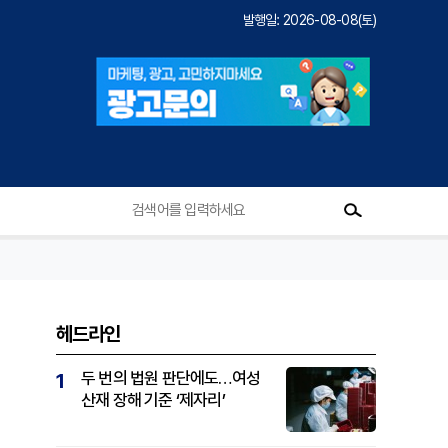
발행일: 2026-08-08(토)
헤드라인
두 번의 법원 판단에도…여성
1
산재 장해 기준 ‘제자리’