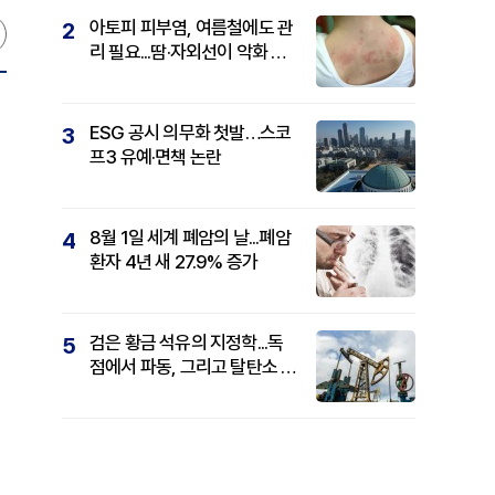
아토피 피부염, 여름철에도 관
2
리 필요...땀·자외선이 악화 요
인
ESG 공시 의무화 첫발…스코
3
프3 유예·면책 논란
8월 1일 세계 폐암의 날...폐암
4
환자 4년 새 27.9% 증가
검은 황금 석유의 지정학...독
5
점에서 파동, 그리고 탈탄소 패
권까지