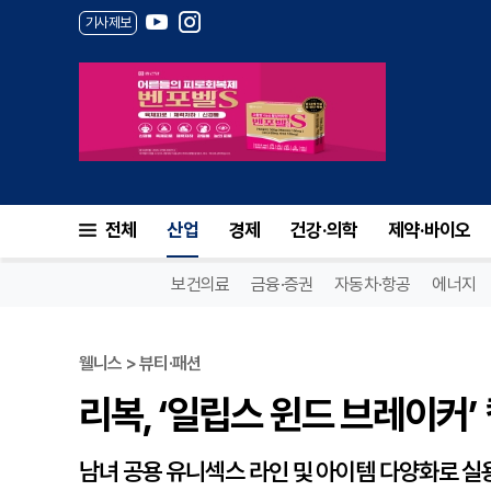
기사제보
리복, ‘일립스 윈드 브레이커’ 
전체
산업
경제
건강·의학
제약·바이오
보건의료
금융·증권
자동차·항공
에너지
웰니스 > 뷰티·패션
리복, ‘일립스 윈드 브레이커’
남녀 공용 유니섹스 라인 및 아이템 다양화로 실