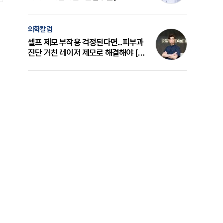
의 원리와 선택 기준 [길건 원장 칼럼]
의학칼럼
셀프 제모 부작용 걱정된다면...피부과
진단 거친 레이저 제모로 해결해야 [변
준석 원장 칼럼]