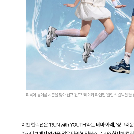
리복이 봄여름 시즌을 맞아 신규 윈드브레이커 라인업 ‘일립스 컬렉션’을 선
이번 컬렉션은 ‘RUN with YOUTH’라는 테마 아래, ‘싱
아카이브에서 영감을 얻은 타원형 일립스 로고와 화사한 컬러