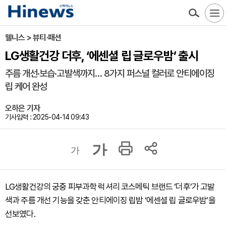
웰니스 > 뷰티·패션
LG생활건강 더후, ‘에센셜 립 글로우밤’ 출시
주름 개선·보습·고발색까지… 8가지 퍼스널 컬러로 안티에이징
립 케어 완성
오하은 기자
기사입력 : 2025-04-14 09:43
가
가
LG생활건강의 궁중 피부과학 럭셔리 코스메틱 브랜드 ‘더후’가 고발
색과 주름 개선 기능을 갖춘 안티에이징 립밤 ‘에센셜 립 글로우밤’을
선보였다.