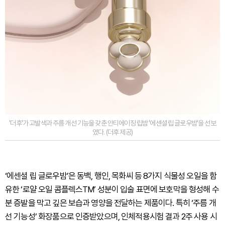
'더후'가 고발색과 주름 개선 기능을 갖춘 안티에이징 립밤 '에센셜 립 글로우밤'을 선보
였다. (더후 제공)
‘에센셜 립 글로우밤’은 동백, 행인, 목화씨 등 8가지 식물성 오일을 함
유한 ‘로얄 오일 콤플렉스TM’ 성분이 입술 표면에 보호막을 형성해 수
분 증발을 막고 깊은 보습과 영양을 전달하는 제품이다. 특히 ‘주름 개
선 기능성’ 화장품으로 인증받았으며, 인체적용시험 결과 2주 사용 시