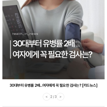
감기·독감 예방하고 면역력 높이는 4가지 영양제 [카드뉴스]
<
3 / 3
>