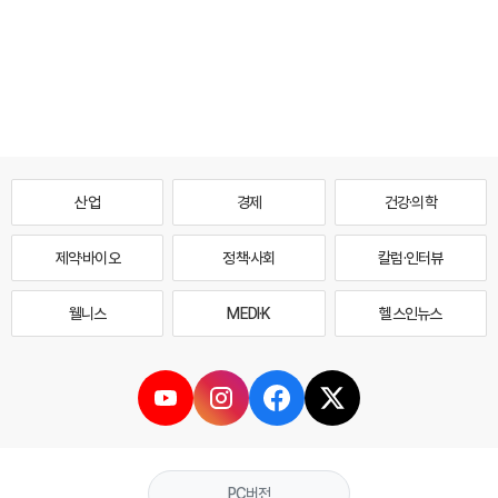
산업
경제
건강·의학
제약·바이오
정책·사회
칼럼·인터뷰
웰니스
MEDI·K
헬스인뉴스
PC버전