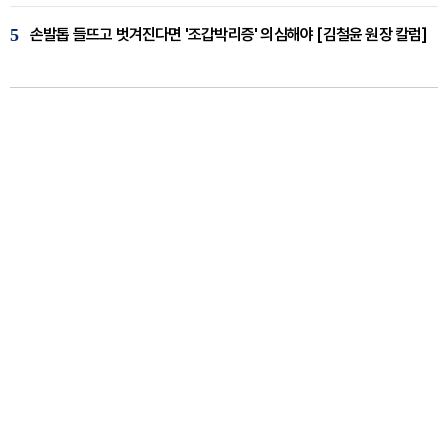
5
손발톱 들뜨고 벗겨진다면 '조갑박리증' 의심해야 [김철윤 원장 칼럼]