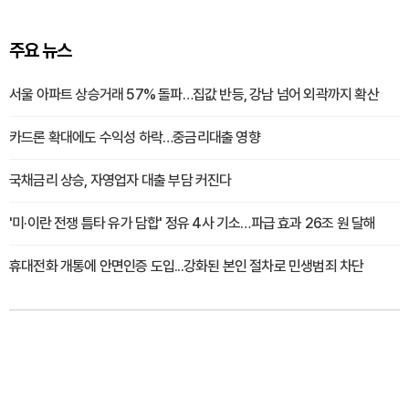
주요 뉴스
서울 아파트 상승거래 57% 돌파…집값 반등, 강남 넘어 외곽까지 확산
카드론 확대에도 수익성 하락…중금리대출 영향
국채금리 상승, 자영업자 대출 부담 커진다
'미·이란 전쟁 틈타 유가 담합' 정유 4사 기소…파급 효과 26조 원 달해
휴대전화 개통에 안면인증 도입...강화된 본인 절차로 민생범죄 차단