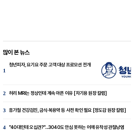
많이 본 뉴스
청년피자, 요기요 주문 고객 대상 프로모션 전개
1
2
허리 MRI는 정상인데 계속 아픈 이유 [차기용 원장 칼럼]
3
휴가철 건강검진, 금식·복용약 등 사전 확인 필요 [정도감 원장 칼럼]
4
"40대인데 오십견?"...3040도 안심 못하는 어깨 유착성 관절낭염