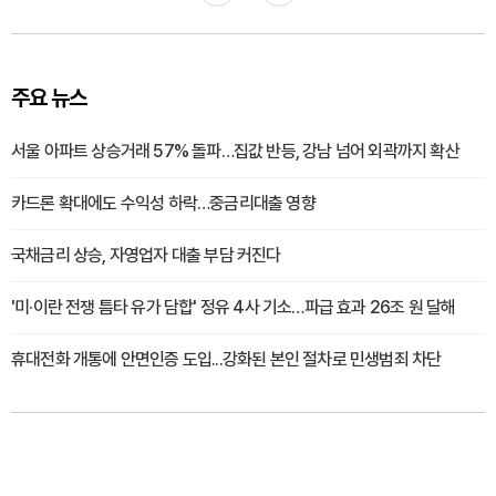
주요 뉴스
서울 아파트 상승거래 57% 돌파…집값 반등, 강남 넘어 외곽까지 확산
카드론 확대에도 수익성 하락…중금리대출 영향
국채금리 상승, 자영업자 대출 부담 커진다
'미·이란 전쟁 틈타 유가 담합' 정유 4사 기소…파급 효과 26조 원 달해
휴대전화 개통에 안면인증 도입...강화된 본인 절차로 민생범죄 차단