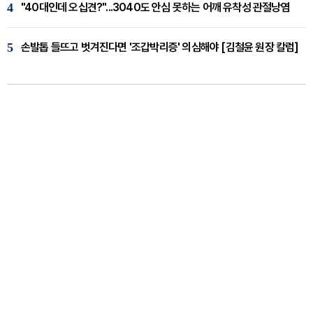
4
"40대인데 오십견?"...3040도 안심 못하는 어깨 유착성 관절낭염
5
손발톱 들뜨고 벗겨진다면 '조갑박리증' 의심해야 [김철윤 원장 칼럼]