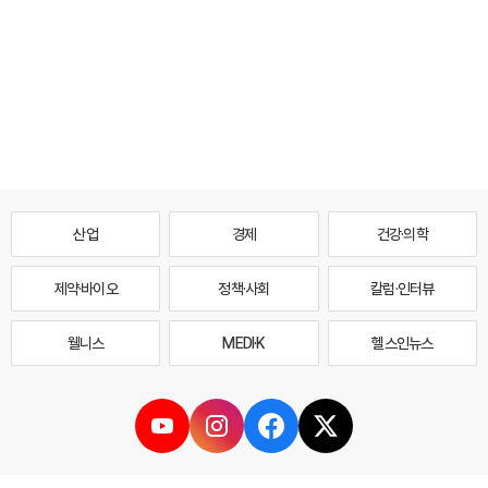
산업
경제
건강·의학
제약·바이오
정책·사회
칼럼·인터뷰
웰니스
MEDI·K
헬스인뉴스