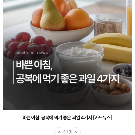
바쁜 아침, 공복에 먹기 좋은 과일 4가지 [카드뉴스]
<
1 / 3
>