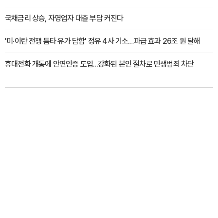
국채금리 상승, 자영업자 대출 부담 커진다
'미·이란 전쟁 틈타 유가 담합' 정유 4사 기소…파급 효과 26조 원 달해
휴대전화 개통에 안면인증 도입...강화된 본인 절차로 민생범죄 차단