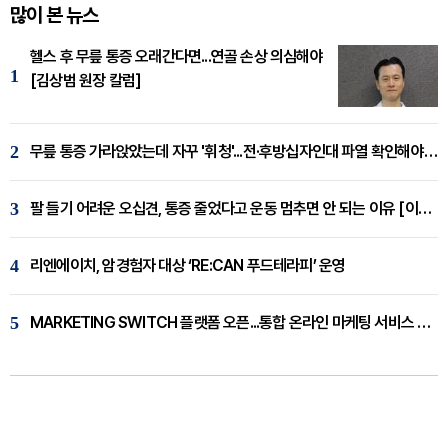
많이 본 뉴스
헬스 후 무릎 통증 오래간다면...연골 손상 의심해야
1
[김상범 원장 칼럼]
2
무릎 통증 가라앉았는데 자꾸 '휘청'...전·후방십자인대 파열 확인해야 [곽우경 원장 칼럼]
3
팔 들기 어려운 오십견, 통증 줄었다고 운동 멈추면 안 되는 이유 [이병욱 원장 칼럼]
4
리엔에이치, 암경험자 대상 ‘RE:CAN 푸드테라피’ 운영
5
MARKETING SWITCH 플랫폼 오픈...통합 온라인 마케팅 서비스 확대