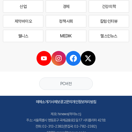
산업
경제
건강·의학
제약·바이오
정책·사회
칼럼·인터뷰
웰니스
MEDI·K
헬스인뉴스
PC버전
매체소개
기사제보
광고문의
개인정보처리방침
제호: hinews(하이뉴스)
주소: 서울특별시 영등포구 국제금융로2길 17 시티플라자 421호
전화: 02-313-2382(편집국: 02-782-2382)