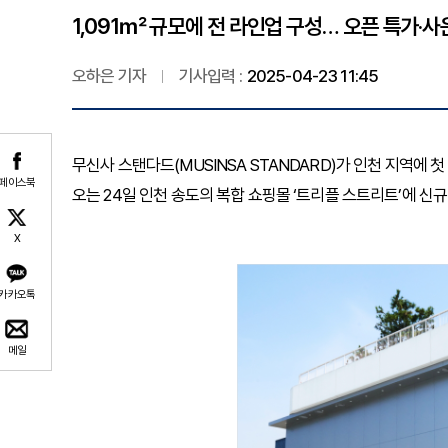
1,091㎡ 규모에 전 라인업 구성… 오픈 특가·
오하은 기자
기사입력 :
2025-04-23 11:45
무신사 스탠다드(MUSINSA STANDARD)가 인천 지역에
페이스북
오는 24일 인천 송도의 복합 쇼핑몰 ‘트리플 스트리트’에 신
X
카카오톡
메일