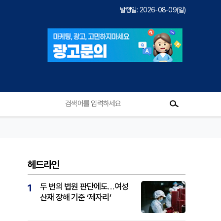
발행일: 2026-08-09(일)
헤드라인
두 번의 법원 판단에도…여성
1
산재 장해 기준 ‘제자리’