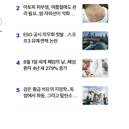
아토피 피부염, 여름철에도 관
2
리 필요...땀·자외선이 악화 요
인
ESG 공시 의무화 첫발…스코
3
프3 유예·면책 논란
8월 1일 세계 폐암의 날...폐암
4
환자 4년 새 27.9% 증가
검은 황금 석유의 지정학...독
5
점에서 파동, 그리고 탈탄소 패
권까지