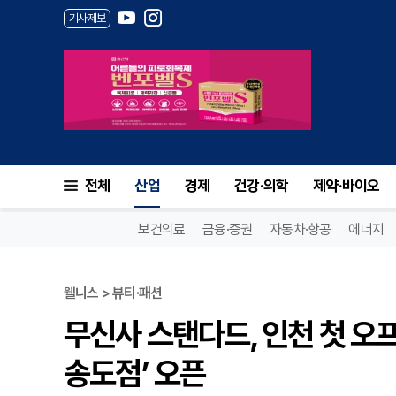
기사제보
전체
산업
경제
건강·의학
제약·바이오
보건의료
금융·증권
자동차·항공
에너지
웰니스 > 뷰티·패션
무신사 스탠다드, 인천 첫 오
송도점’ 오픈