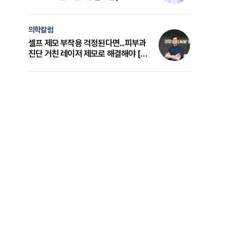
의 원리와 선택 기준 [길건 원장 칼럼]
의학칼럼
셀프 제모 부작용 걱정된다면...피부과
진단 거친 레이저 제모로 해결해야 [변
준석 원장 칼럼]