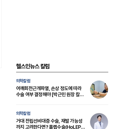
헬스인뉴스 칼럼
의학칼럼
어깨회전근개파열, 손상 정도에 따라
수술 여부 결정해야 [박근민 원장 칼
럼]
의학칼럼
거대 전립선비대증 수술, 재발 가능성
까지 고려한다면? 홀렙수술(HoLEP)