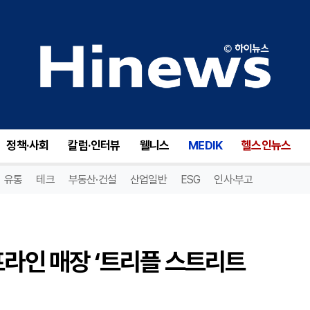
무신사 스탠다드, 인천 첫 오프라인 매장 ‘트리플 스트리트 송도점’ 오픈
정책·사회
칼럼·인터뷰
웰니스
MEDIK
헬스인뉴스
유통
테크
부동산·건설
산업일반
ESG
인사·부고
프라인 매장 ‘트리플 스트리트