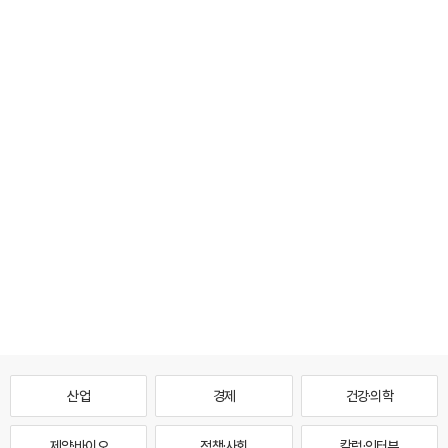
산업
경제
건강·의학
제약·바이오
정책·사회
칼럼·인터뷰