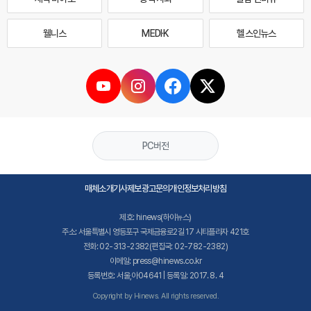
웰니스
MEDI·K
헬스인뉴스
PC버전
매체소개
기사제보
광고문의
개인정보처리방침
제호: hinews(하이뉴스)
주소: 서울특별시 영등포구 국제금융로2길 17 시티플라자 421호
전화: 02-313-2382(편집국: 02-782-2382)
이메일: press@hinews.co.kr
등록번호: 서울,아04641 | 등록일: 2017. 8. 4
Copyright by Hinews. All rights reserved.