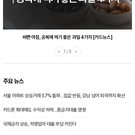
바쁜 아침, 공복에 먹기 좋은 과일 4가지 [카드뉴스]
<
1 / 3
>
주요 뉴스
서울 아파트 상승거래 57% 돌파…집값 반등, 강남 넘어 외곽까지 확산
카드론 확대에도 수익성 하락…중금리대출 영향
국채금리 상승, 자영업자 대출 부담 커진다