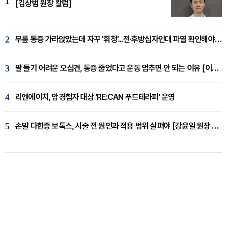
1
[김상범 원장 칼럼]
2
무릎 통증 가라앉았는데 자꾸 '휘청'...전·후방십자인대 파열 확인해야 [곽우경 원장 칼럼]
3
팔 들기 어려운 오십견, 통증 줄었다고 운동 멈추면 안 되는 이유 [이병욱 원장 칼럼]
4
리엔에이치, 암경험자 대상 ‘RE:CAN 푸드테라피’ 운영
5
손발 다한증 보톡스, 시술 전 원인과 적용 범위 살펴야 [강윤일 원장 칼럼]