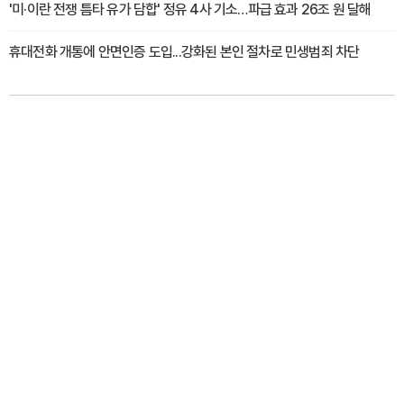
'미·이란 전쟁 틈타 유가 담합' 정유 4사 기소…파급 효과 26조 원 달해
휴대전화 개통에 안면인증 도입...강화된 본인 절차로 민생범죄 차단