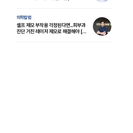
의 원리와 선택 기준 [길건 원장 칼럼]
의학칼럼
셀프 제모 부작용 걱정된다면...피부과
진단 거친 레이저 제모로 해결해야 [변
준석 원장 칼럼]