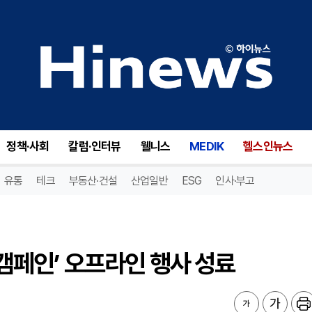
캠페인’ 오프라인 행사 성료
정책·사회
칼럼·인터뷰
웰니스
MEDIK
헬스인뉴스
유통
테크
부동산·건설
산업일반
ESG
인사·부고
 캠페인’ 오프라인 행사 성료