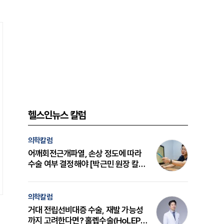
헬스인뉴스 칼럼
의학칼럼
어깨회전근개파열, 손상 정도에 따라
수술 여부 결정해야 [박근민 원장 칼
럼]
의학칼럼
거대 전립선비대증 수술, 재발 가능성
까지 고려한다면? 홀렙수술(HoLEP)