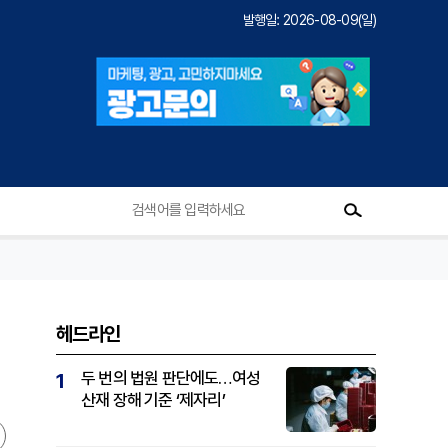
발행일: 2026-08-09(일)
헤드라인
두 번의 법원 판단에도…여성
1
산재 장해 기준 ‘제자리’