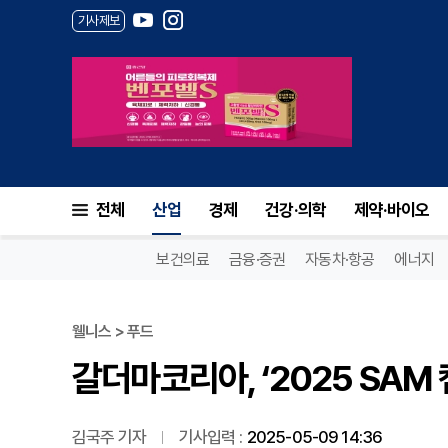
기사제보
갈더마코리아, ‘2025 SAM 
전체
산업
경제
건강·의학
제약·바이오
보건의료
금융·증권
자동차·항공
에너지
웰니스 > 푸드
갈더마코리아, ‘2025 SAM
김국주 기자
기사입력 :
2025-05-09 14:36