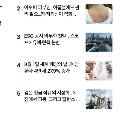
아토피 피부염, 여름철에도 관
2
리 필요...땀·자외선이 악화 요
인
일
ESG 공시 의무화 첫발…스코
3
프3 유예·면책 논란
8월 1일 세계 폐암의 날...폐암
4
환자 4년 새 27.9% 증가
검은 황금 석유의 지정학...독
5
을
점에서 파동, 그리고 탈탄소 패
권까지