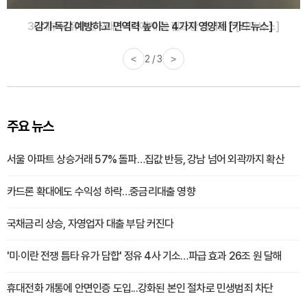
감기·독감 예방하고 면역력 높이는 4가지 영양제 [카드뉴스]
<
3 / 3
>
주요 뉴스
서울 아파트 상승거래 57% 돌파…집값 반등, 강남 넘어 외곽까지 확산
카드론 확대에도 수익성 하락…중금리대출 영향
국채금리 상승, 자영업자 대출 부담 커진다
'미·이란 전쟁 틈타 유가 담합' 정유 4사 기소…파급 효과 26조 원 달해
휴대전화 개통에 안면인증 도입...강화된 본인 절차로 민생범죄 차단