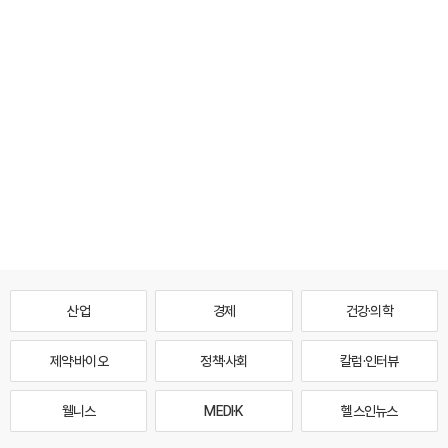
산업
경제
건강·의학
제약·바이오
정책·사회
칼럼·인터뷰
웰니스
MEDI·K
헬스인뉴스