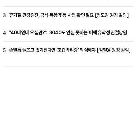
3
휴가철 건강검진, 금식·복용약 등 사전 확인 필요 [정도감 원장 칼럼]
4
"40대인데 오십견?"...3040도 안심 못하는 어깨 유착성 관절낭염
5
손발톱 들뜨고 벗겨진다면 '조갑박리증' 의심해야 [김철윤 원장 칼럼]