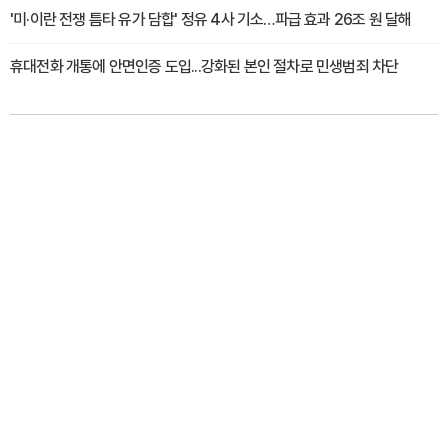
'미·이란 전쟁 틈타 유가 담합' 정유 4사 기소…파급 효과 26조 원 달해
휴대전화 개통에 안면인증 도입...강화된 본인 절차로 민생범죄 차단