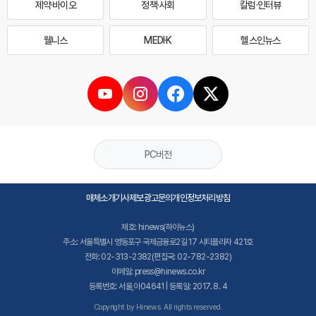
제약·바이오
정책·사회
칼럼·인터뷰
웰니스
MEDI·K
헬스인뉴스
PC버전
매체소개
기사제보
광고문의
개인정보처리방침
제호: hinews(하이뉴스)
주소: 서울특별시 영등포구 국제금융로2길 17 시티플라자 421호
전화: 02-313-2382(편집국: 02-782-2382)
이메일: press@hinews.co.kr
등록번호: 서울,아04641 | 등록일: 2017. 8. 4
Copyright by Hinews. All rights reserved.