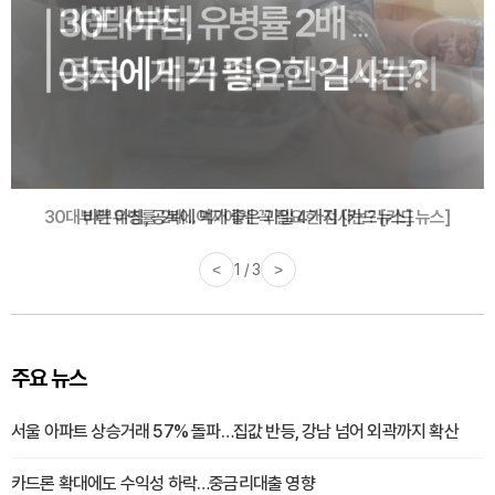
30대부터 유병률 2배...여자에게 꼭 필요한 검사는? [카드뉴스]
<
2 / 3
>
주요 뉴스
서울 아파트 상승거래 57% 돌파…집값 반등, 강남 넘어 외곽까지 확산
카드론 확대에도 수익성 하락…중금리대출 영향