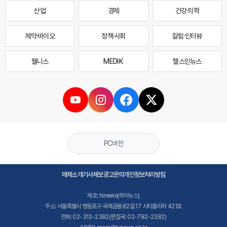
산업
경제
건강·의학
제약·바이오
정책·사회
칼럼·인터뷰
웰니스
MEDI·K
헬스인뉴스
PC버전
매체소개
기사제보
광고문의
개인정보처리방침
제호: hinews(하이뉴스)
주소: 서울특별시 영등포구 국제금융로2길 17 시티플라자 421호
전화: 02-313-2382(편집국: 02-782-2382)