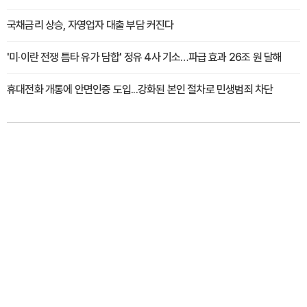
국채금리 상승, 자영업자 대출 부담 커진다
'미·이란 전쟁 틈타 유가 담합' 정유 4사 기소…파급 효과 26조 원 달해
휴대전화 개통에 안면인증 도입...강화된 본인 절차로 민생범죄 차단