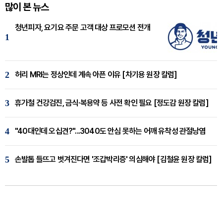
많이 본 뉴스
청년피자, 요기요 주문 고객 대상 프로모션 전개
1
2
허리 MRI는 정상인데 계속 아픈 이유 [차기용 원장 칼럼]
3
휴가철 건강검진, 금식·복용약 등 사전 확인 필요 [정도감 원장 칼럼]
4
"40대인데 오십견?"...3040도 안심 못하는 어깨 유착성 관절낭염
5
손발톱 들뜨고 벗겨진다면 '조갑박리증' 의심해야 [김철윤 원장 칼럼]