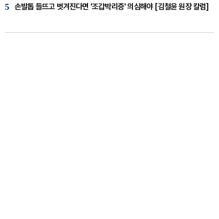
5
손발톱 들뜨고 벗겨진다면 '조갑박리증' 의심해야 [김철윤 원장 칼럼]