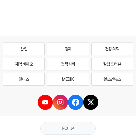
산업
경제
건강·의학
제약·바이오
정책·사회
칼럼·인터뷰
웰니스
MEDI·K
헬스인뉴스
PC버전