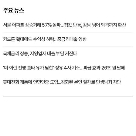
주요 뉴스
서울 아파트 상승거래 57% 돌파…집값 반등, 강남 넘어 외곽까지 확산
카드론 확대에도 수익성 하락…중금리대출 영향
국채금리 상승, 자영업자 대출 부담 커진다
'미·이란 전쟁 틈타 유가 담합' 정유 4사 기소…파급 효과 26조 원 달해
휴대전화 개통에 안면인증 도입...강화된 본인 절차로 민생범죄 차단