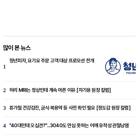
많이 본 뉴스
청년피자, 요기요 주문 고객 대상 프로모션 전개
1
2
허리 MRI는 정상인데 계속 아픈 이유 [차기용 원장 칼럼]
3
휴가철 건강검진, 금식·복용약 등 사전 확인 필요 [정도감 원장 칼럼]
4
"40대인데 오십견?"...3040도 안심 못하는 어깨 유착성 관절낭염