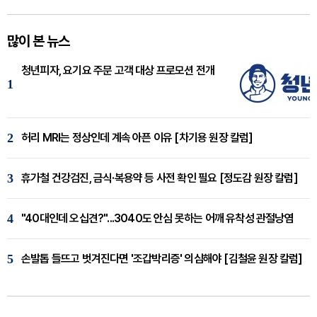
많이 본 뉴스
청년피자, 요기요 주문 고객 대상 프로모션 전개
1
2
허리 MRI는 정상인데 계속 아픈 이유 [차기용 원장 칼럼]
3
휴가철 건강검진, 금식·복용약 등 사전 확인 필요 [정도감 원장 칼럼]
4
"40대인데 오십견?"...3040도 안심 못하는 어깨 유착성 관절낭염
5
손발톱 들뜨고 벗겨진다면 '조갑박리증' 의심해야 [김철윤 원장 칼럼]