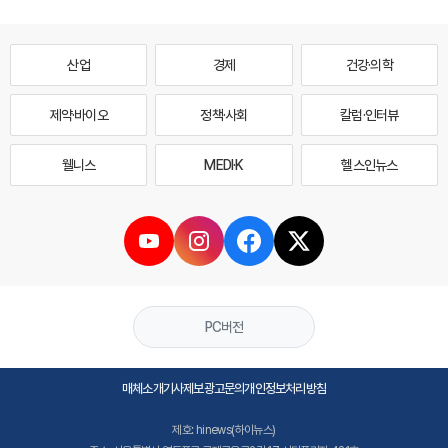
산업
경제
건강·의학
제약·바이오
정책·사회
칼럼·인터뷰
웰니스
MEDI·K
헬스인뉴스
PC버전
매체소개
기사제보
광고문의
개인정보처리방침
제호: hinews(하이뉴스)