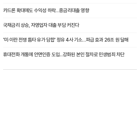
카드론 확대에도 수익성 하락…중금리대출 영향
국채금리 상승, 자영업자 대출 부담 커진다
'미·이란 전쟁 틈타 유가 담합' 정유 4사 기소…파급 효과 26조 원 달해
휴대전화 개통에 안면인증 도입...강화된 본인 절차로 민생범죄 차단