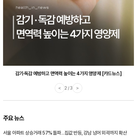
감기·독감 예방하고 면역력 높이는 4가지 영양제 [카드뉴스]
<
3 / 3
>
주요 뉴스
서울 아파트 상승거래 57% 돌파…집값 반등, 강남 넘어 외곽까지 확산