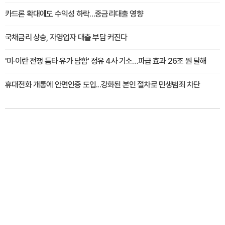
카드론 확대에도 수익성 하락…중금리대출 영향
국채금리 상승, 자영업자 대출 부담 커진다
'미·이란 전쟁 틈타 유가 담합' 정유 4사 기소…파급 효과 26조 원 달해
휴대전화 개통에 안면인증 도입...강화된 본인 절차로 민생범죄 차단