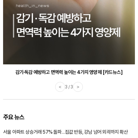
감기·독감 예방하고 면역력 높이는 4가지 영양제 [카드뉴스]
<
3 / 3
>
주요 뉴스
서울 아파트 상승거래 57% 돌파…집값 반등, 강남 넘어 외곽까지 확산