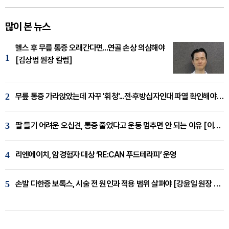
많이 본 뉴스
헬스 후 무릎 통증 오래간다면...연골 손상 의심해야
1
[김상범 원장 칼럼]
2
무릎 통증 가라앉았는데 자꾸 '휘청'...전·후방십자인대 파열 확인해야 [곽우경 원장 칼럼]
3
팔 들기 어려운 오십견, 통증 줄었다고 운동 멈추면 안 되는 이유 [이병욱 원장 칼럼]
4
리엔에이치, 암경험자 대상 ‘RE:CAN 푸드테라피’ 운영
5
손발 다한증 보톡스, 시술 전 원인과 적용 범위 살펴야 [강윤일 원장 칼럼]