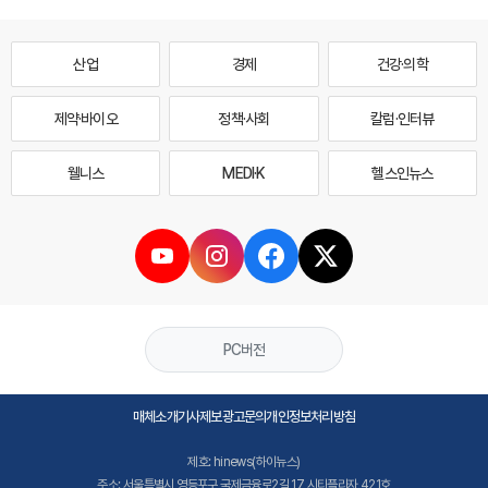
산업
경제
건강·의학
제약·바이오
정책·사회
칼럼·인터뷰
웰니스
MEDI·K
헬스인뉴스
PC버전
매체소개
기사제보
광고문의
개인정보처리방침
제호: hinews(하이뉴스)
주소: 서울특별시 영등포구 국제금융로2길 17 시티플라자 421호