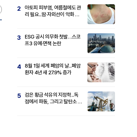
아토피 피부염, 여름철에도 관
2
리 필요...땀·자외선이 악화 요
인
ESG 공시 의무화 첫발…스코
3
프3 유예·면책 논란
8월 1일 세계 폐암의 날...폐암
4
환자 4년 새 27.9% 증가
검은 황금 석유의 지정학...독
5
점에서 파동, 그리고 탈탄소 패
권까지