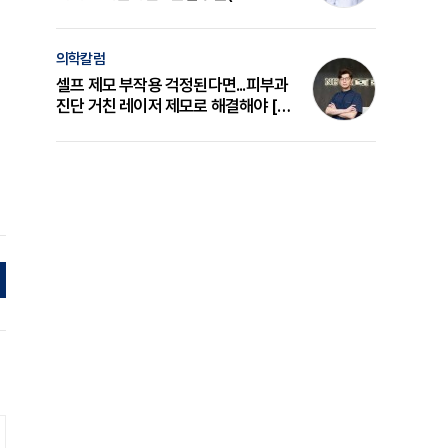
의 원리와 선택 기준 [길건 원장 칼럼]
의학칼럼
셀프 제모 부작용 걱정된다면...피부과
진단 거친 레이저 제모로 해결해야 [변
준석 원장 칼럼]