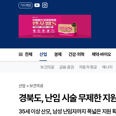
기사제보
경북도, 난임 시술 무제한 지
전체
산업
경제
건강·의학
제약·바이오
보건의료
금융·증권
자동차·항공
에너지
산업 > 보건의료
경북도, 난임 시술 무제한 지
35세 이상 산모, 남성 난임자까지 폭넓은 지원 