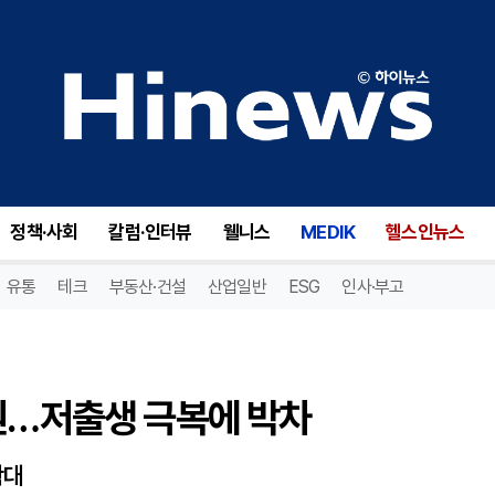
원…저출생 극복에 박차
정책·사회
칼럼·인터뷰
웰니스
MEDIK
헬스인뉴스
유통
테크
부동산·건설
산업일반
ESG
인사·부고
원…저출생 극복에 박차
확대