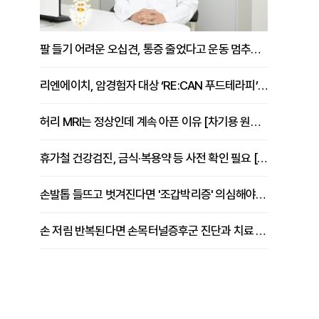
팔 들기 어려운 오십견, 통증 줄었다고 운동 멈추면 안 되는 이유 [이병욱 원장 칼럼]
리엔에이치, 암경험자 대상 ‘RE:CAN 푸드테라피’ 운영
허리 MRI는 정상인데 계속 아픈 이유 [차기용 원장 칼럼]
휴가철 건강검진, 금식·복용약 등 사전 확인 필요 [정도감 원장 칼럼]
손발톱 들뜨고 벗겨진다면 '조갑박리증' 의심해야 [김철윤 원장 칼럼]
손 저림 반복된다면 손목터널증후군 진단과 치료 시기 살펴야 [김동현 원장 칼럼]