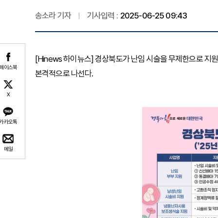
송소라 기자
기사입력 :
2025-06-25 09:43
[Hinews 하이뉴스] 경상북도가 난임 시술을 무제한으로 지
페이스북
본격적으로 나선다.
X
카카오톡
메일