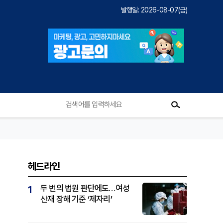
발행일: 2026-08-07(금)
헤드라인
두 번의 법원 판단에도…여성
1
산재 장해 기준 ‘제자리’