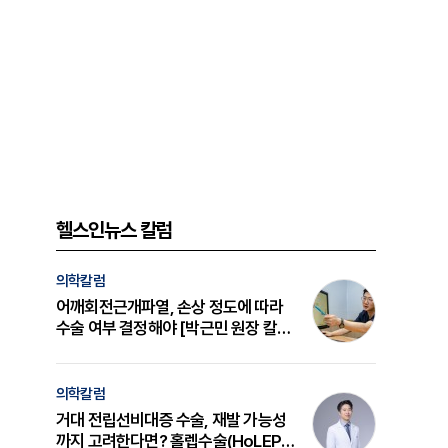
헬스인뉴스 칼럼
의학칼럼
어깨회전근개파열, 손상 정도에 따라
수술 여부 결정해야 [박근민 원장 칼
럼]
의학칼럼
거대 전립선비대증 수술, 재발 가능성
까지 고려한다면? 홀렙수술(HoLEP)