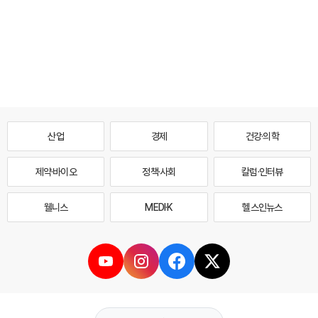
산업
경제
건강·의학
제약·바이오
정책·사회
칼럼·인터뷰
웰니스
MEDI·K
헬스인뉴스