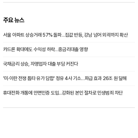
주요 뉴스
서울 아파트 상승거래 57% 돌파…집값 반등, 강남 넘어 외곽까지 확산
카드론 확대에도 수익성 하락…중금리대출 영향
국채금리 상승, 자영업자 대출 부담 커진다
'미·이란 전쟁 틈타 유가 담합' 정유 4사 기소…파급 효과 26조 원 달해
휴대전화 개통에 안면인증 도입...강화된 본인 절차로 민생범죄 차단